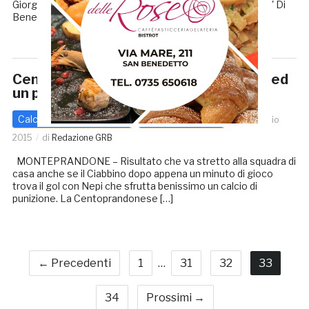
Giorgi, Regoli (54' Massi), De Luca, Rosati, Cacciatore (73' Di
Benedetto). All.: Pilone CUPRENSE: S. […]
Centoprandonese, col Ciabbino un gol ed
un punto
Calcio - Altre Categorie
Prima categoria
25 Febbraio
2015
di
Redazione GRB
MONTEPRANDONE – Risultato che va stretto alla squadra di
casa anche se il Ciabbino dopo appena un minuto di gioco
trova il gol con Nepi che sfrutta benissimo un calcio di
punizione. La Centoprandonese […]
← Precedenti
1
…
31
32
33
34
Prossimi →