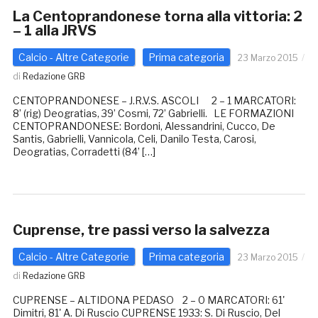
La Centoprandonese torna alla vittoria: 2
– 1 alla JRVS
Calcio - Altre Categorie
Prima categoria
23 Marzo 2015
di
Redazione GRB
CENTOPRANDONESE – J.R.V.S. ASCOLI 2 – 1 MARCATORI:
8’ (rig) Deogratias, 39’ Cosmi, 72’ Gabrielli. LE FORMAZIONI
CENTOPRANDONESE: Bordoni, Alessandrini, Cucco, De
Santis, Gabrielli, Vannicola, Celi, Danilo Testa, Carosi,
Deogratias, Corradetti (84’ […]
Cuprense, tre passi verso la salvezza
Calcio - Altre Categorie
Prima categoria
23 Marzo 2015
di
Redazione GRB
CUPRENSE – ALTIDONA PEDASO 2 – 0 MARCATORI: 61'
Dimitri, 81' A. Di Ruscio CUPRENSE 1933: S. Di Ruscio, Del