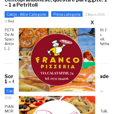
– 1 a Petritoli
Calcio - Altre Categorie
Prima categoria
2 Marzo 2015
di
Redazione GRB
X
PETRITOLI – CENTOPRANDONESE 1 – 1 MARCATORI: 1'
De Angelis, 81' Carosi. LE FORMAZIONI PETRITOLI: Ripa,
Spaccapaniccia, Lorenzo Abbruzzetti, Avallone, Marinangeli,
Antonio Abbruzzetti, Del Dotto, Di Saverio, Pezzani (79' Mattia
[…]
Sorpresa Cuprense: il Piane di Morro cade
1 – 0
Calcio - Altre Categorie
Prima categoria
25 Febbraio
2015
di
Redazione GRB
PIANE DI MORRO – CUPRENSE 0 – 1 PIANE DI
MORRO: Mori, Fares (61' Panichi), Capriotti, Traini, Scelzo, Tulli,