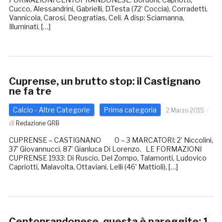
Cucco, Alessandrini, Gabrielli, D.Testa (72’ Coccia), Corradetti,
Vannicola, Carosi, Deogratias, Celi. A disp: Sciamanna,
Illuminati, […]
Cuprense, un brutto stop: il Castignano
ne fa tre
Calcio - Altre Categorie
Prima categoria
2 Marzo 2015
di
Redazione GRB
CUPRENSE – CASTIGNANO 0 – 3 MARCATORI: 2’ Niccolini,
37’ Giovannucci, 87’ Gianluca Di Lorenzo. LE FORMAZIONI
CUPRENSE 1933: Di Ruscio, Del Zompo, Talamonti, Ludovico
Capriotti, Malavolta, Ottaviani, Lelli (46’ Mattioli), […]
Centoprandonese, questa è pareggite: 1