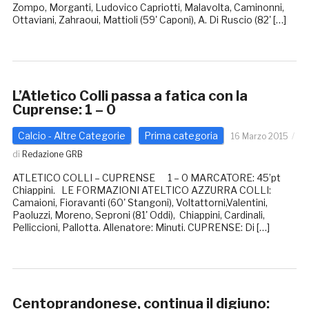
Zompo, Morganti, Ludovico Capriotti, Malavolta, Caminonni,
Ottaviani, Zahraoui, Mattioli (59' Caponi), A. Di Ruscio (82' […]
L’Atletico Colli passa a fatica con la
Cuprense: 1 – 0
Calcio - Altre Categorie
Prima categoria
16 Marzo 2015
di
Redazione GRB
ATLETICO COLLI – CUPRENSE 1 – 0 MARCATORE: 45’pt
Chiappini. LE FORMAZIONI ATELTICO AZZURRA COLLI:
Camaioni, Fioravanti (60' Stangoni), Voltattorni,Valentini,
Paoluzzi, Moreno, Seproni (81' Oddi), Chiappini, Cardinali,
Pelliccioni, Pallotta. Allenatore: Minuti. CUPRENSE: Di […]
Centoprandonese, continua il digiuno: