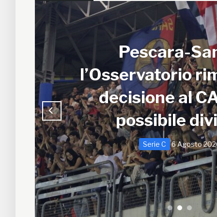
Samb, ripresi
allenamenti: dopp
al Ciarrocchi. 
Tunjov
Serie C
6 Agosto 202