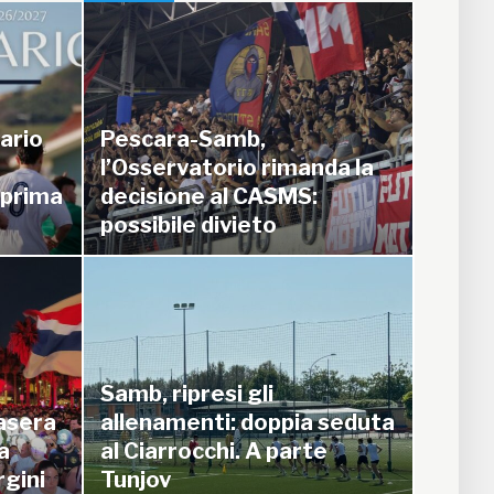
dario
Pescara-Samb,
il sipario: stasera
l’Osservatorio rimanda la
 prima
decisione al CASMS:
sentazione della
possibile divieto
in piazza Giorgini
Serie C
7 Agosto 2026
Samb, ripresi gli
tasera
allenamenti: doppia seduta
a
al Ciarrocchi. A parte
rgini
Tunjov