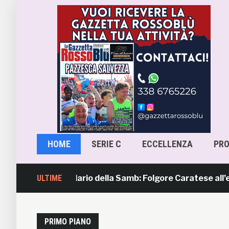
HOME
SERIE C
ECCELLENZA
PR
il calendario della Samb: Folgore Caratese all’esordio, pri
ULTIME
PRIMO PIANO