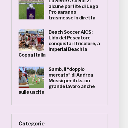
La Serie C su Rai 2:
alcune partite di Lega
Pro saranno
trasmesse in diretta
Beach Soccer AiCS:
Lido del Pescatore
conquista il tricolore, a
Imperial Beach la
Coppa Italia
Samb, il “doppio
mercato” di Andrea
Mussi: per il d.s. un
grande lavoro anche
sulle uscite
Categorie