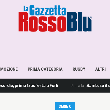
OMOZIONE
PRIMA CATEGORIA
RUGBY
ALTRI
ma trasferta a Forlì
Samb, su il sipario: st
5 ore fa
SERIE C