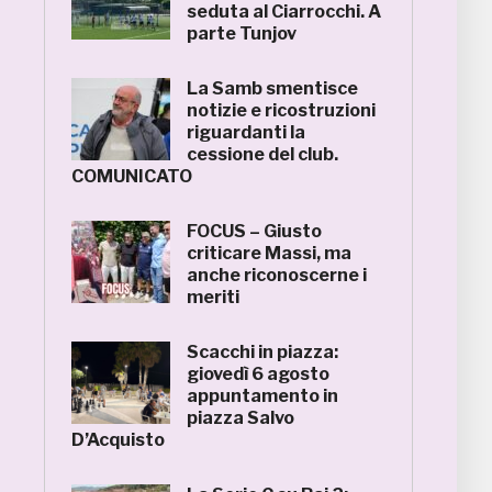
seduta al Ciarrocchi. A
parte Tunjov
La Samb smentisce
notizie e ricostruzioni
riguardanti la
cessione del club.
COMUNICATO
FOCUS – Giusto
criticare Massi, ma
anche riconoscerne i
meriti
Scacchi in piazza:
giovedì 6 agosto
appuntamento in
piazza Salvo
D’Acquisto