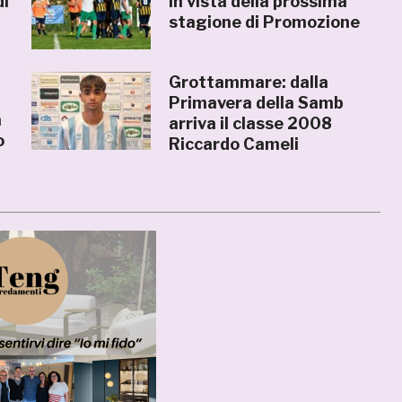
di
in vista della prossima
e
stagione di Promozione
Grottammare: dalla
Primavera della Samb
a
arriva il classe 2008
o
Riccardo Cameli