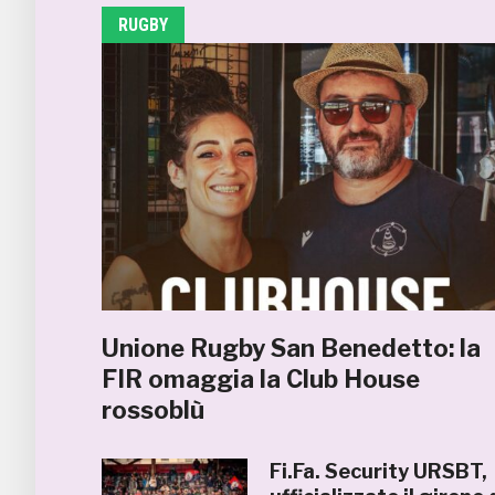
RUGBY
Unione Rugby San Benedetto: la
FIR omaggia la Club House
rossoblù
Fi.Fa. Security URSBT,