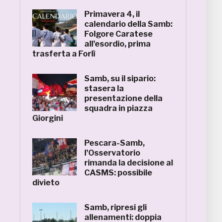
Primavera 4, il
calendario della Samb:
Folgore Caratese
all’esordio, prima
trasferta a Forlì
Samb, su il sipario:
stasera la
presentazione della
squadra in piazza
Giorgini
Pescara-Samb,
l’Osservatorio
rimanda la decisione al
CASMS: possibile
divieto
Samb, ripresi gli
allenamenti: doppia