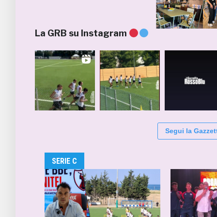
La GRB su Instagram
Segui la Gazzet
SERIE C