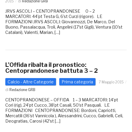
2015
di
Redazione GRB
JRVS ASCOLI – CENTOPRANDONESE 0 – 2
MARCATORI: 44'pt Testa G, 6'st Curzi (rigore). LE
FORMAZIONI JRVS ASCOLI: Giovannozzi, De Marco, Del
Buono, Passalacqua, Troli, Angelini (17'st Gigli), Ventura (10'st
Catalani), Valenti, Marian, […]
L’Offida ribalta il pronostico:
Centoprandonese battuta 3 – 2
Calcio - Altre Categorie
Prima categoria
7 Maggio 2015
di
Redazione GRB
CENTOPRANDONESE – OFFIDA 1 – 3 MARCATORI: 14’pt
Cori (rig), 24’pt Cucco, 38’pt Casali, 50’st Pasquali. LE
FORMAZIONI CENTOPRANDONESE: Bordoni, Capriotti,
Mercatili (36'st Vannicola ), Alessandrini, Cucco, Gabrielli, Celi,
Deogratias, Carosi (42’st […]