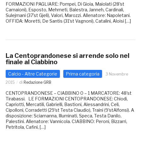
FORMAZIONI PAGLIARE: Pompei, Di Gioia, Maiolati (28'st
Camaioni), Esposto, Mehmeti, Balestra, Janneh, Cardinali,
Sulejmani (37'st Gjeli), Valori, Marozzi. Allenatore: Napoletani.
OFFIDA: Moretti, De Santis (31'st Vagnoni), Catalini, Aloisi […]
La Centoprandonese si arrende solo nel
finale al Ciabbino
Calcio - Altre Categorie
Prima categoria
3 Novembre
2015
di
Redazione GRB
CENTOPRANDONESE – CIABBINO 0 – 1 MARCATORE: 48'st
Tirabassi. LE FORMAZIONI CENTOPRANDONESE: Chiodi,
Capriotti, Mercatili, Gabrielli, Bastioni, Alessandrini, Celi,
Cipolloni, Corradetti (29'st Testa Claudio), Traini (9'stAlfonsi). A
disposizione: Sciamanna, Illuminati, Speca, Testa Danilo,
Palestini. Allenatore: Vannicola. CIABBINO: Peroni, Bizzarri,
Petritola, Cafini, […]