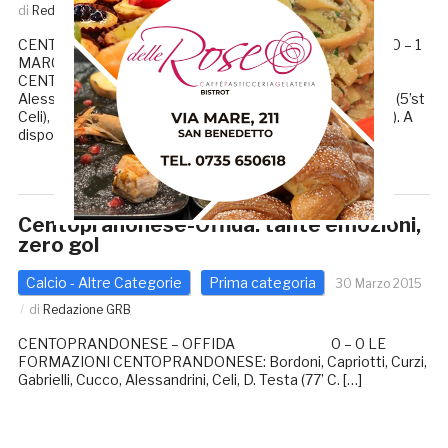
di
Redazione GRB
CENTOPRANDONESE – MONSAMPIETRO MORICO 0 – 1
MARCATORI: 50’st Campanari LE FORMAZIONI
CENTOPRANDONESE: Bordoni, Capriotti (41’st Coccia),
Alessandrini, Cucco, Gabrielli, Danilo Testa, Claudio Testa (5’st
Celi), Deogratias, Carosi, Curzi, Corradetti (34’st Palestini). A
disposizione: Sciamanna, […]
Centopranonese-Offida: tante emozioni,
zero gol
Calcio - Altre Categorie
Prima categoria
30 Marzo 2015
di
Redazione GRB
CENTOPRANDONESE – OFFIDA 0 – 0 LE
FORMAZIONI CENTOPRANDONESE: Bordoni, Capriotti, Curzi,
Gabrielli, Cucco, Alessandrini, Celi, D. Testa (77’ C. […]