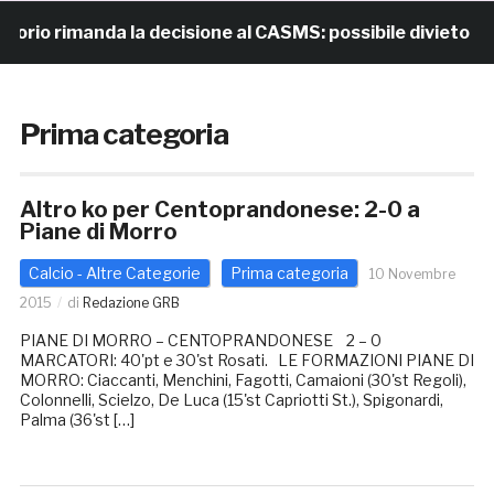
io rimanda la decisione al CASMS: possibile divieto
Prima categoria
Altro ko per Centoprandonese: 2-0 a
Piane di Morro
Calcio - Altre Categorie
Prima categoria
10 Novembre
2015
di
Redazione GRB
PIANE DI MORRO – CENTOPRANDONESE 2 – 0
MARCATORI: 40'pt e 30'st Rosati. LE FORMAZIONI PIANE DI
MORRO: Ciaccanti, Menchini, Fagotti, Camaioni (30'st Regoli),
Colonnelli, Scielzo, De Luca (15'st Capriotti St.), Spigonardi,
Palma (36'st […]