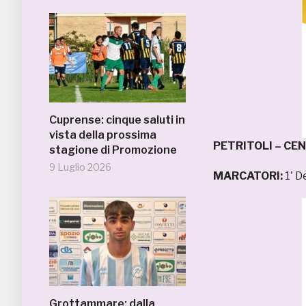
Cuprense: cinque saluti in
vista della prossima
PETRITOLI – C
stagione di Promozione
9 Luglio 2026
MARCATORI:
1' D
Grottammare: dalla