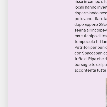
rissa in campo e fu
locali hanno invei
risparmiando nes
potevano tifare la 
dopo appena 28 se
segna all’incolpe
ma sul colpo di tes
tempo solo tiri l
Petritoli per ben 
con Spaccapaniccia
tuffo di Ripa che d
bersagliato dal pu
accontenta tutte 