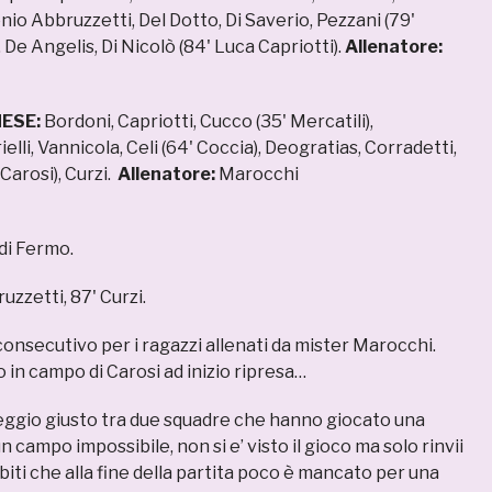
io Abbruzzetti, Del Dotto, Di Saverio, Pezzani (79'
 De Angelis, Di Nicolò (84' Luca Capriotti).
Allenatore:
ESE:
Bordoni, Capriotti, Cucco (35' Mercatili),
elli, Vannicola, Celi (64' Coccia), Deogratias, Corradetti,
Carosi), Curzi.
Allenatore:
Marocchi
 di Fermo.
uzzetti, 87' Curzi.
onsecutivo per i ragazzi allenati da mister Marocchi.
o in campo di Carosi ad inizio ripresa…
ggio giusto tra due squadre che hanno giocato una
n campo impossibile, non si e’ visto il gioco ma solo rinvii
biti che alla fine della partita poco è mancato per una