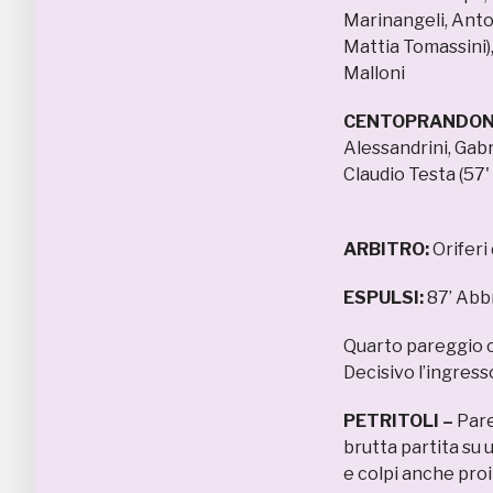
Marinangeli, Anton
Mattia Tomassini),
Malloni
CENTOPRANDON
Alessandrini, Gabri
Claudio Testa (57' 
ARBITRO:
Oriferi
ESPULSI:
87’ Abbr
Quarto pareggio c
Decisivo l’ingress
PETRITOLI –
Pare
brutta partita su u
e colpi anche proi