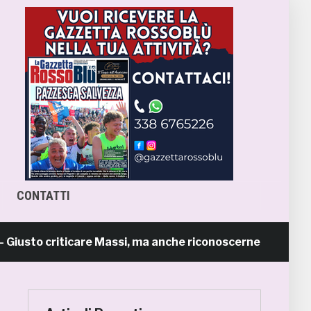
CONTATTI
 criticare Massi, ma anche riconoscerne i meriti
14