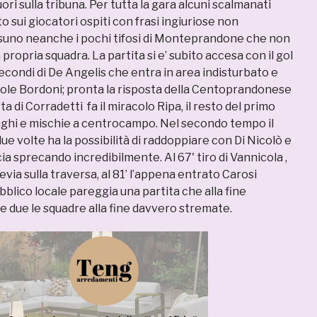
ori sulla tribuna. Per tutta la gara alcuni scalmanati
to sui giocatori ospiti con frasi ingiuriose non
suno neanche i pochi tifosi di Monteprandone che non
propria squadra. La partita si e’ subito accesa con il gol
condi di De Angelis che entra in area indisturbato e
vole Bordoni; pronta la risposta della Centoprandonese
ta di Corradetti fa il miracolo Ripa, il resto del primo
unghi e mischie a centrocampo. Nel secondo tempo il
due volte ha la possibilità di raddoppiare con Di Nicolò e
 sprecando incredibilmente. Al 67' tiro di Vannicola ,
evia sulla traversa, al 81’ l’appena entrato Carosi
bblico locale pareggia una partita che alla fine
e due le squadre alla fine davvero stremate.