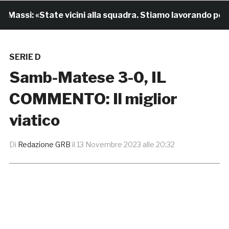
assi: «State vicini alla squadra. Stiamo lavorando per cre
SERIE D
Samb-Matese 3-0, IL
COMMENTO: Il miglior
viatico
Di
Redazione GRB
il
13 Novembre 2023 alle 20:32