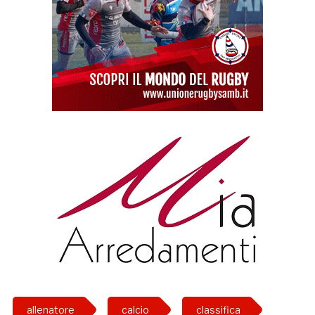
allenatore
calcio
classifica