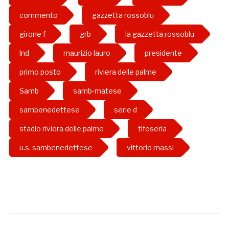
commento
gazzetta rossoblu
girone f
grb
la gazzetta rossoblu
lnd
maurizio lauro
presidente
primo posto
riviera delle palme
Samb
samb-matese
sambenedettese
serie d
stadio riviera delle palme
tifoseria
u.s. sambenedettese
vittorio massi