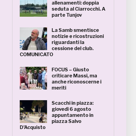
allenamenti: doppia
seduta al Ciarrocchi. A
parte Tunjov
La Samb smentisce
notizie e ricostruzioni
riguardanti la
cessione del club.
COMUNICATO
FOCUS – Giusto
criticare Massi, ma
anche riconoscerne i
meriti
Scacchi in piazza:
giovedì 6 agosto
appuntamento in
piazza Salvo
D’Acquisto