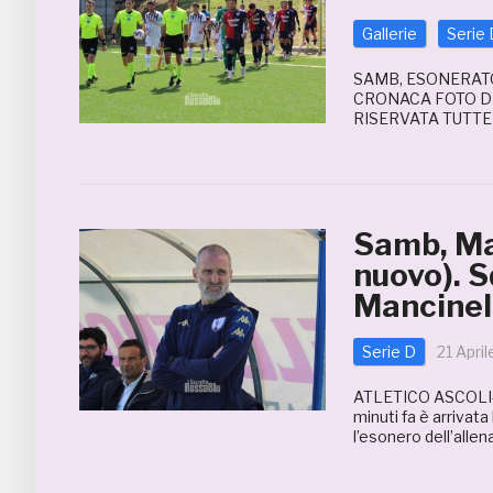
Gallerie
Serie 
SAMB, ESONERATO
CRONACA FOTO D
RISERVATA TUTTE
Samb, Ma
nuovo). S
Mancinel
Serie D
21 Apri
ATLETICO ASCOLI-
minuti fa è arrivata
l’esonero dell’allen