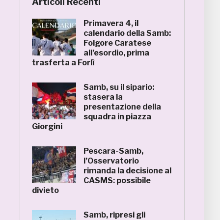
Articoli Recenti
Primavera 4, il
calendario della Samb:
Folgore Caratese
all’esordio, prima
trasferta a Forlì
Samb, su il sipario:
stasera la
presentazione della
squadra in piazza
Giorgini
Pescara-Samb,
l’Osservatorio
rimanda la decisione al
CASMS: possibile
divieto
Samb, ripresi gli