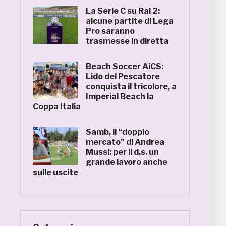
La Serie C su Rai 2:
alcune partite di Lega
Pro saranno
trasmesse in diretta
Beach Soccer AiCS:
Lido del Pescatore
conquista il tricolore, a
Imperial Beach la
Coppa Italia
Samb, il “doppio
mercato” di Andrea
Mussi: per il d.s. un
grande lavoro anche
sulle uscite