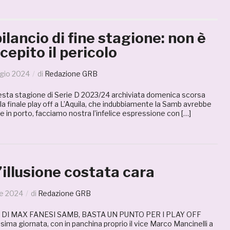
bilancio di fine stagione: non è
cepito il pericolo
gio 2024
di
Redazione GRB
esta stagione di Serie D 2023/24 archiviata domenica scorsa
lla finale play off a L’Aquila, che indubbiamente la Samb avrebbe
e in porto, facciamo nostra l’infelice espressione con […]
illusione costata cara
le 2024
di
Redazione GRB
 DI MAX FANESI SAMB, BASTA UN PUNTO PER I PLAY OFF
sima giornata, con in panchina proprio il vice Marco Mancinelli a