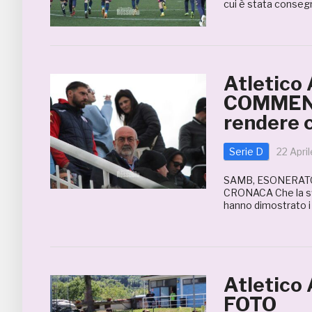
cui è stata consegn
Atletico 
COMMENTO
rendere 
Serie D
22 Apri
SAMB, ESONERATO
CRONACA Che la sfid
hanno dimostrato i 
Atletico
FOTO