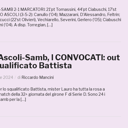
AMB 2-1 MARCATORI: 21’pt Tomassini, 44’pt Ciabuschi, 17’st
 ASCOLI (3-5-2): Canullo (’04); Mazzarani, D’Alessandro, Feltrin;
cucci (22’st Olivieri), Vechiarello, Severini, Gerlero (’05); Ciabuschi
ni (’04). A disp. Torregian, […]
 Ascoli-Samb, I CONVOCATI: out
qualificato Battista
le 2024
di
Riccardo Mancini
 lo squalificato Battista, mister Lauro ha tutta la rosa a
match della 32^ giornata del girone F di Serie D. Sono 24 i
amb per la […]