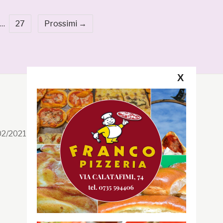
…
27
Prossimi →
X
Segui la GRB
Facebook
/02/2021 n. 199/2021
Instagram
Twitter
Youtube