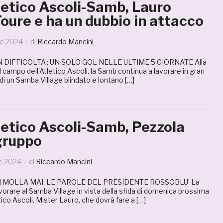
letico Ascoli-Samb, Lauro
oure e ha un dubbio in attacco
le 2024
di
Riccardo Mancini
 DIFFICOLTA’: UN SOLO GOL NELLE ULTIME 5 GIORNATE Alla
sul campo dell’Atletico Ascoli, la Samb continua a lavorare in gran
 di un Samba Village blindato e lontano […]
letico Ascoli-Samb, Pezzola
gruppo
le 2024
di
Riccardo Mancini
 MOLLA MAI: LE PAROLE DEL PRESIDENTE ROSSOBLU’ La
orare al Samba Village in vista della sfida di domenica prossima
tico Ascoli. Mister Lauro, che dovrà fare a […]