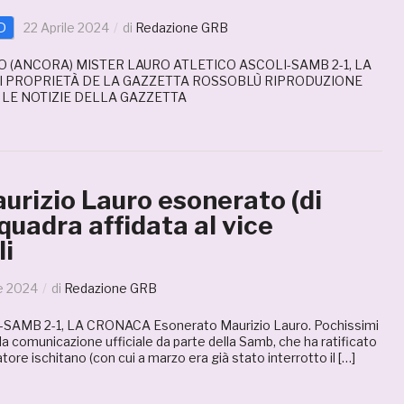
D
22 Aprile 2024
di
Redazione GRB
 (ANCORA) MISTER LAURO ATLETICO ASCOLI-SAMB 2-1, LA
I PROPRIETÀ DE LA GAZZETTA ROSSOBLÙ RIPRODUZIONE
 LE NOTIZIE DELLA GAZZETTA
urizio Lauro esonerato (di
quadra affidata al vice
li
le 2024
di
Redazione GRB
SAMB 2-1, LA CRONACA Esonerato Maurizio Lauro. Pochissimi
 la comunicazione ufficiale da parte della Samb, che ha ratificato
atore ischitano (con cui a marzo era già stato interrotto il […]