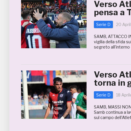
Verso At
pensa a T
Serie D
20 Apri
SAMB, ATTACCO IN
vigilia della sfida 
segreto all’interno
Verso At
torna in 
Serie D
18 Apri
SAMB, MASSI NON
Samb continua a lav
sul campo dell’Atle