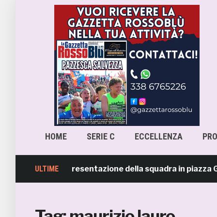
HOME
SERIE C
ECCELLENZA
PR
o: stasera la presentazione della squadra in piazza Giorgin
ULTIME
Tag:
maurizio lauro