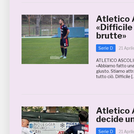
Atletico 
«Difficil
brutte»
Serie D
21 Apri
ATLETICO ASCOLI-
«Abbiamo fatto una 
giusto. Stiamo att
tutto ciò. Difficile [
Atletico
decide un
Serie D
21 Apri