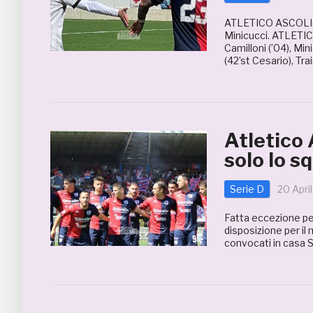
ATLETICO ASCOLI-S
Minicucci. ATLETICO
Camilloni (’04), Mini
(42’st Cesario), Trai
Atletico
solo lo s
Serie D
20 Apri
Fatta eccezione per
disposizione per il 
convocati in casa S