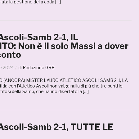
ata la gestione della coda […]
Ascoli-Samb 2-1, IL
: Non è il solo Massi a dover
conto
le 2024
di
Redazione GRB
 (ANCORA) MISTER LAURO ATLETICO ASCOLI-SAMB 2-1, LA
a con l’Atletico Ascoli non valga nulla di più che tre punti lo
tifosi della Samb, che hanno disertato la […]
 Ascoli-Samb 2-1, TUTTE LE