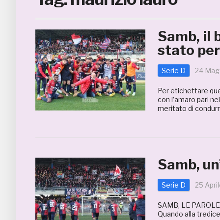
Samb, il 
stato per
Serie D
24 Mag
Per etichettare qu
con l’amaro pari ne
meritato di condurr
Samb, un’
Serie D
25 Apri
SAMB, LE PAROLE
Quando alla tredice