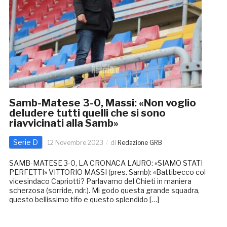
Samb-Matese 3-0, Massi: «Non voglio
deludere tutti quelli che si sono
riavvicinati alla Samb»
Serie D
12 Novembre 2023
di
Redazione GRB
SAMB-MATESE 3-0, LA CRONACA LAURO: «SIAMO STATI
PERFETTI» VITTORIO MASSI (pres. Samb): «Battibecco col
vicesindaco Capriotti? Parlavamo del Chieti in maniera
scherzosa (sorride, ndr.). Mi godo questa grande squadra,
questo bellissimo tifo e questo splendido […]