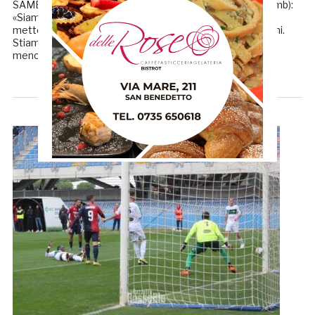
SAMB-MATESE, LA CRONACA MAURIZIO LAURO (all. Samb):
«Siamo stati perfetti. Abbiamo giocato una bella partita,
mettendo in campo un ottimo palleggio e restando sereni.
Stiamo crescendo sotto questi aspetti. Ci siamo affidati
meno al lancio […]