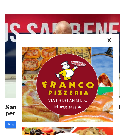
X
Samb-Matese 3-0, Lauro: «Siamo stati
perfetti»
Serie D
12 Novembre 2023
di
Riccardo Mancini