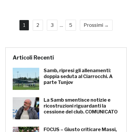
1
2
3
…
5
Prossimi →
Articoli Recenti
Samb, ripresi gli allenamenti:
doppia seduta al Ciarrocchi. A
parte Tunjov
La Samb smentisce notizie e
ricostruzioni riguardanti la
cessione del club. COMUNICATO
FOCUS – Giusto criticare Massi,