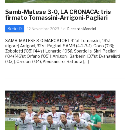
Samb-Matese 3-0, LA CRONACA: tris
firmato Tomassini-Arrigoni-Pagliari
Serie D
12 Novembre 2023
di
Riccardo Mancini
SAMB-MATESE 3-0 MARCATORI: 41’pt Tomassini, 13’st
(rigore) Arrigoni, 32’st Pagliari. SAMB (4-2-3-1): Coco (’03);
Zoboletti (’05) [44’st Lonardo (’05)], Sbardella, Sirri, Pagliari
(’04) [46’st Orfano (’05)]; Arrigoni, Barberini [37’st Evangelisti
(’03)]; Cardoni (’04), Alessandro, Battista […]