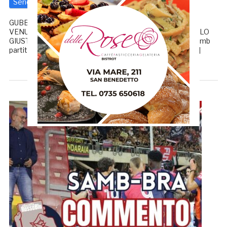
Serie C
1 Settembre 2025
di
Redazione GRB
GUBBIO-SAMB 1-1, LA CRONACA PALLADINI: «SIAMO
VENUTI A FARE LA NOSTRA PARTITA, IL PIGLIO È QUELLO
GIUSTO» C’era molta curiosità nel vedere all’opera una Samb
partita col piede giusto al Riviera nel primo impegno in […]