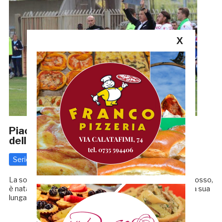
X
Piacenza, storia e curiosità: dagli anni
della Serie A al ciclo di Franzini
Serie C
19 Febbraio 2020
di
Redazione GRB
La società emiliana, i cui colori sociali sono il bianco ed il rosso,
è nata nel 1919 ed ha subito preso parte alla Serie A. Nella sua
lunga storia il club ha militato per 10 […]