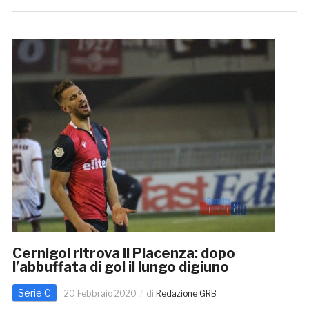
Cernigoi ritrova il Piacenza: dopo
l’abbuffata di gol il lungo digiuno
Serie C
20 Febbraio 2020
di
Redazione GRB