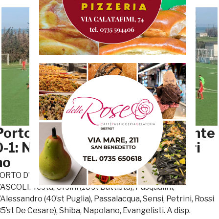
Porto d’Ascoli-Valdichienti Ponte
0-1: Napolano sbaglia, Palmieri
no
ORTO D’ASCOLI-VALDICHIENTI PONTE 0-1 PORTO
’ASCOLI: Testa, Orsini (18’st Battista), Pasqualini,
’Alessandro (40’st Puglia), Passalacqua, Sensi, Petrini, Rossi
35’st De Cesare), Shiba, Napolano, Evangelisti. A disp.