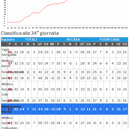
Classifica alla 34° giornata
Squadra
TOTALI
IN CASA
FUORI CASA
P
G
V
N
S
GF
GS
MI
P
V
N
S
GF
GS
P
V
N
S
GF
GS
Vigor
65
32
18
11
3
59
33
1
38
11
5
0
36
18
27
7
6
3
23
15
Senigallia
Atletico
57
32
15
12
5
50
24
-7
33
9
6
1
28
8
24
6
6
4
22
16
Ascoli
Forsempronese
56
32
15
11
6
41
22
-8
31
9
4
3
21
10
25
6
7
3
20
12
Jesina
53
32
14
11
7
48
31
-11
31
9
4
3
29
13
22
5
7
4
19
18
Atletico
Azzurra
51
32
14
9
9
35
25
-13
29
8
5
3
22
11
22
6
4
6
13
14
Colli
Sangiustese
50
32
14
8
10
37
31
-14
23
6
5
5
16
15
27
8
3
5
21
16
Valdichienti
49
32
14
7
11
43
28
-15
28
9
1
6
22
11
21
5
6
5
21
17
Ponte
Atletico
Gallo
45
32
10
15
7
38
37
-19
24
6
6
4
27
24
21
4
9
3
11
13
Colbordolo