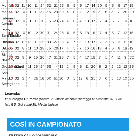
Montefano
43
32
11
10
11
34
32
-21
23
6
5
5
17
14
20
5
5
6
17
18
Marina
41
32
10
11
11
32
35
-23
20
4
8
4
12
15
21
6
3
7
20
20
Fabriano
41
32
10
11
11
28
35
-23
24
6
6
4
18
17
17
4
5
7
10
18
Cerreto
Porto
40
32
10
10
12
30
31
-24
23
6
5
5
18
16
17
4
5
7
12
15
Sant'Elpidio
Urbania
37
32
8
13
11
25
33
-27
25
6
7
3
19
17
12
2
6
8
6
16
Urbino
35
32
8
11
13
28
35
-29
17
4
5
7
10
16
18
4
6
6
18
19
Biagio
33
32
8
9
15
26
47
-31
26
7
5
4
17
15
7
1
4
11
9
32
Nazzaro
Grottammare
20
32
3
11
18
24
55
-44
12
1
9
6
11
20
8
2
2
12
13
35
San
Marco
13
32
3
4
25
16
60
-51
10
3
1
12
6
25
3
0
3
13
10
35
Servigliano
Legenda:
P
: punteggio
G
: Partite giocate
V
: Vittorie
N
: Nulle (pareggi)
S
: Sconfitte
GF
: Gol
fatti
GS
: Gol subìti
MI
: Media inglese
COSÌ IN CAMPIONATO
ATLETICO GALLO COLBORDOLO
-