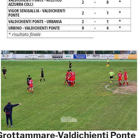
2
-
0
*
AZZURRA COLLI
VIGOR SENIGALLIA
-
VALDICHIENTI
2
-
1
*
PONTE
VALDICHIENTI PONTE
-
URBANIA
2
-
1
*
URBINO
-
VALDICHIENTI PONTE
0
-
4
*
* risultato finale
Grottammare-Valdichienti Ponte