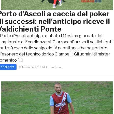
Porto d’Ascoli a caccia del poker
di successi: nell’anticipo riceve il
Valdichienti Ponte
l Porto d’Ascoli anticipa a sabato l’11esima giornata del
ampionato di Eccellenza: al ‘Ciarrocchi’ arriva il Valdichienti
onte, fresco dello scalpo dell’Anconitana che ha portato
ll’esonero del tecnico dorico Ciampelli. Gli uomini di mister
omenico […]
Eccellenza
22 Novembre 2019 / di Enrico Tassotti