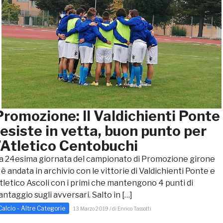
Promozione: Il Valdichienti Ponte
resiste in vetta, buon punto per
l’Atletico Centobuchi
a 24esima giornata del campionato di Promozione girone
 è andata in archivio con le vittorie di Valdichienti Ponte e
tletico Ascoli con i primi che mantengono 4 punti di
antaggio sugli avversari. Salto in […]
Calcio - Altre Categorie
13 Marzo 2019 / di Enrico Tassotti