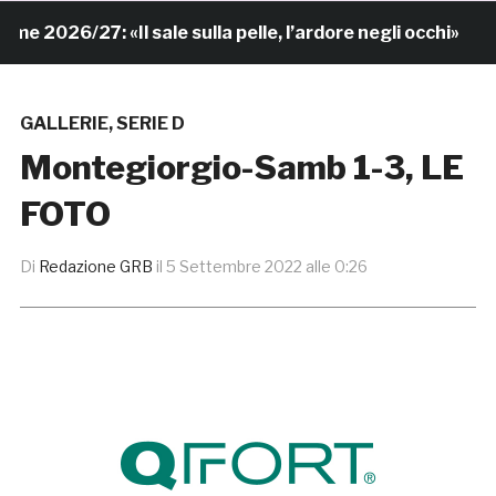
26/27: «Il sale sulla pelle, l’ardore negli occhi»
7 o
GALLERIE
,
SERIE D
Montegiorgio-Samb 1-3, LE
FOTO
Di
Redazione GRB
il
5 Settembre 2022 alle 0:26