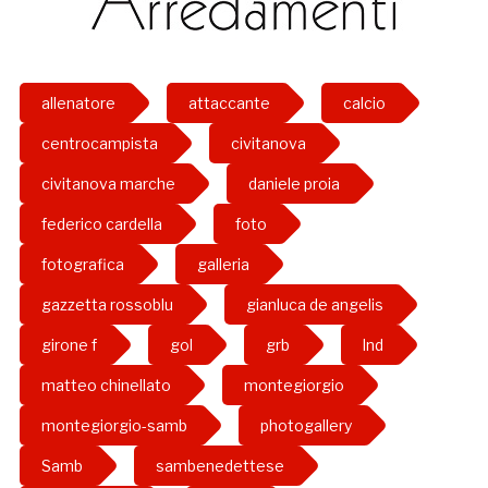
allenatore
attaccante
calcio
centrocampista
civitanova
civitanova marche
daniele proia
federico cardella
foto
fotografica
galleria
gazzetta rossoblu
gianluca de angelis
girone f
gol
grb
lnd
matteo chinellato
montegiorgio
montegiorgio-samb
photogallery
Samb
sambenedettese