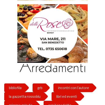
bibliofila
grb
incontri con l'autore
la gazzetta rossoblu
libri ed eventi