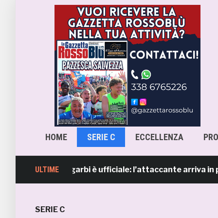
HOME
SERIE C
ECCELLENZA
PR
Lorenzo Sgarbi è ufficiale: l’attaccante arriva in prestito
ULTIME
SERIE C