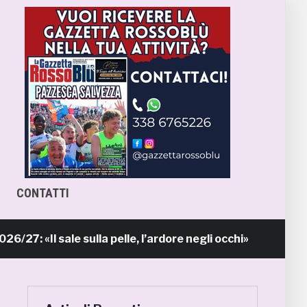
CONTATTI
l sale sulla pelle, l’ardore negli occhi»
Pr
14 ore fa