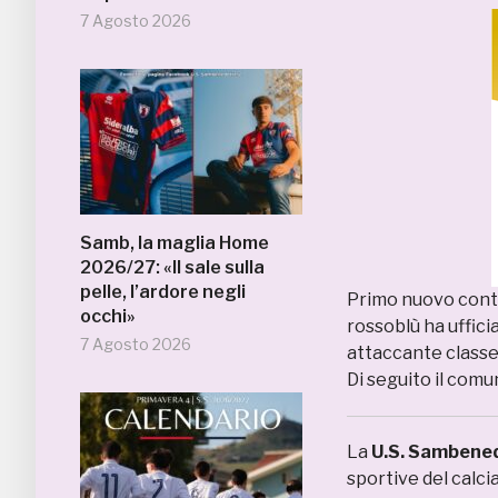
7 Agosto 2026
Samb, la maglia Home
2026/27: «Il sale sulla
pelle, l’ardore negli
Primo nuovo cont
occhi»
rossoblù ha ufficia
7 Agosto 2026
attaccante classe
Di seguito il comu
La
U.S. Sambene
sportive del calc