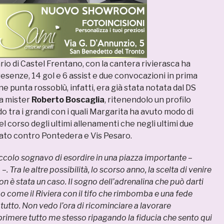
rio di Castel Frentano, con la cantera rivierasca ha
esenze, 14 gol e 6 assist e due convocazioni in prima
e punta rossoblù, infatti, era già stata notata dal DS
a mister
Roberto Boscaglia
, ritenendolo un profilo
do tra i grandi con i quali Margarita ha avuto modo di
el corso degli ultimi allenamenti che negli ultimi due
to contro Pontedera e Vis Pesaro.
colo sognavo di esordire in una piazza importante –
. Tra le altre possibilità, lo scorso anno, la scelta di venire
n è stata un caso. Il sogno dell’adrenalina che può darti
o come il Riviera con il tifo che rimbomba e una fede
tutto. Non vedo l’ora di ricominciare a lavorare
rimere tutto me stesso ripagando la fiducia che sento qui