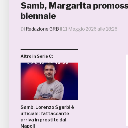
Samb, Margarita promosso
biennale
Di
Redazione GRB
il
11 Maggio 2026 alle 18:26
Altro in Serie C:
Samb, Lorenzo Sgarbi è
ufficiale: l’attaccante
arriva in prestito dal
Napoli