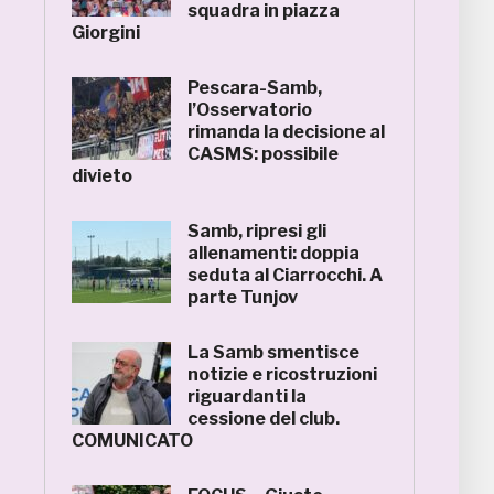
squadra in piazza
Giorgini
Pescara-Samb,
l’Osservatorio
rimanda la decisione al
CASMS: possibile
divieto
Samb, ripresi gli
allenamenti: doppia
seduta al Ciarrocchi. A
parte Tunjov
La Samb smentisce
notizie e ricostruzioni
riguardanti la
cessione del club.
COMUNICATO