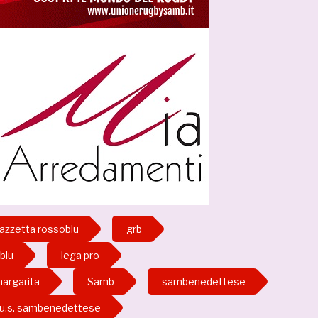
azzetta rossoblu
grb
blu
lega pro
margarita
Samb
sambenedettese
u.s. sambenedettese