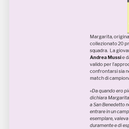
Margarita, origina
collezionato 20 pr
squadra. La giovan
Andrea Mussi
e d
valido per l’appro
confrontarsi sia n
match di campiona
«Da quando ero pic
dichiara Margarita –
a San Benedetto no
entrare in un camp
esemplare, valeva 
duramente e di esp