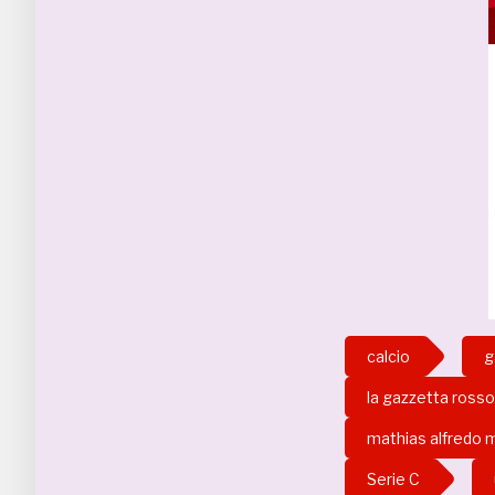
calcio
g
la gazzetta rosso
mathias alfredo 
Serie C