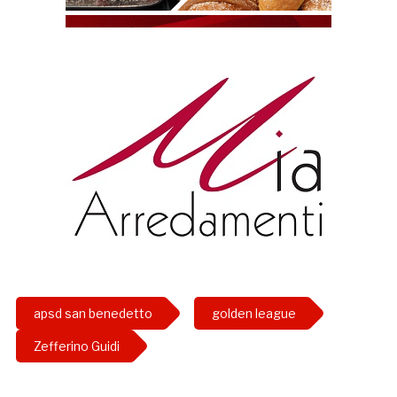
apsd san benedetto
golden league
Zefferino Guidi