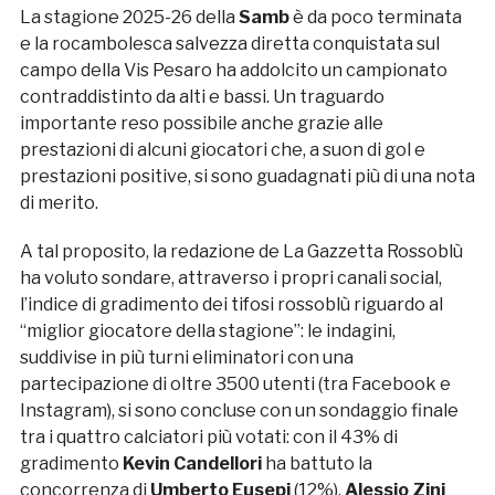
La stagione 2025-26 della
Samb
è da poco terminata
e la rocambolesca salvezza diretta conquistata sul
campo della Vis Pesaro ha addolcito un campionato
contraddistinto da alti e bassi. Un traguardo
importante reso possibile anche grazie alle
prestazioni di alcuni giocatori che, a suon di gol e
prestazioni positive, si sono guadagnati più di una nota
di merito.
A tal proposito, la redazione de La Gazzetta Rossoblù
ha voluto sondare, attraverso i propri canali social,
l’indice di gradimento dei tifosi rossoblù riguardo al
“miglior giocatore della stagione”: le indagini,
suddivise in più turni eliminatori con una
partecipazione di oltre 3500 utenti (tra Facebook e
Instagram), si sono concluse con un sondaggio finale
tra i quattro calciatori più votati: con il 43% di
gradimento
Kevin
Candellori
ha battuto la
concorrenza di
Umberto Eusepi
(12%),
Alessio Zini