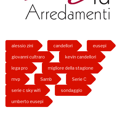
alessio zini
candellori
eusepi
giovanni cultraro
kevin candellori
lega pro
migliore della stagione
mvp
Samb
Serie C
serie c sky wifi
sondaggio
umberto eusepi