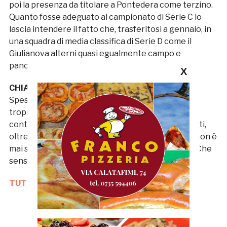
poi la presenza da titolare a Pontedera come terzino.
Quanto fosse adeguato al campionato di Serie C lo
lascia intendere il fatto che, trasferitosi a gennaio, in
una squadra di media classifica di Serie D come il
Giulianova alterni quasi egualmente campo e
panchina.
X
CHIATANTE 5,5
Spesso in panchina in Serie D, era decisamente
troppo ottimistico pensare che potesse dare un
contributo degno di nota tra i professionisti. Infatti,
oltre a 45’ disputati nel match di andata col Forlì, non è
mai stato impiegato (neanche a partita in corso). Che
senso ha avuto tenerlo?
TUTTE LE NOTIZIE DELLA GAZZETTA