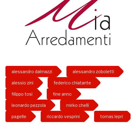
alessandro dalmazzi
alessandro zoboletti
alessio zini
federico chiatante
filippo tosi
fine anno
leonardo pezzola
mirko chelli
pagelle
riccardo vesprini
tomas lepri