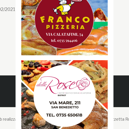
Facebook
/02/2021 n. 199/2021
Instagram
Twitter
Youtube
Gazzetta RossoBlù
 realizzato da Liberi Cantieri Digitali -
Copyright © 2026 Gazzetta R