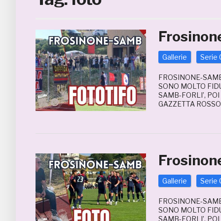
Frosinon
Gallerie
Serie 
FROSINONE-SAMB 
SONO MOLTO FIDUC
SAMB-FORLI’, POI
GAZZETTA ROSSOB
Frosinon
Gallerie
Serie 
FROSINONE-SAMB 
SONO MOLTO FIDUC
SAMB-FORLI’, POI