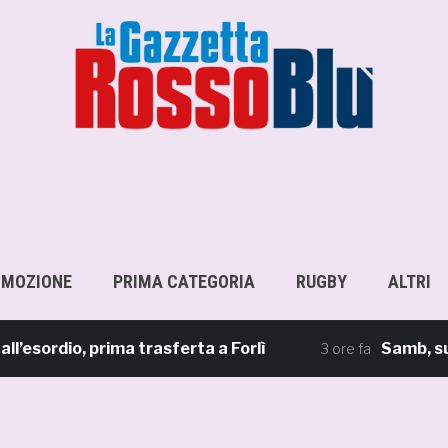
OMOZIONE
PRIMA CATEGORIA
RUGBY
ALTRI
rdio, prima trasferta a Forlì
Samb, su il si
3 ore fa