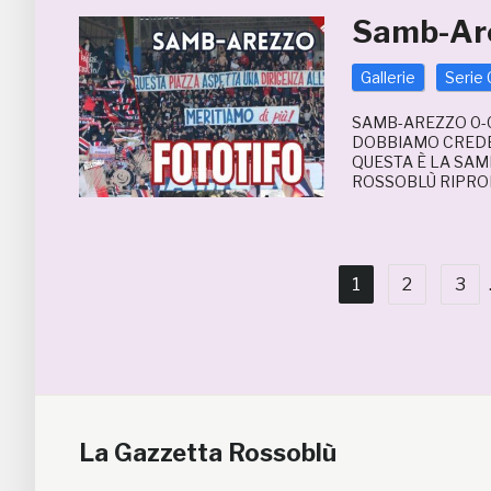
Samb-Are
Gallerie
Serie 
SAMB-AREZZO 0-0
DOBBIAMO CREDER
QUESTA È LA SAM
ROSSOBLÙ RIPROD
1
2
3
La Gazzetta Rossoblù