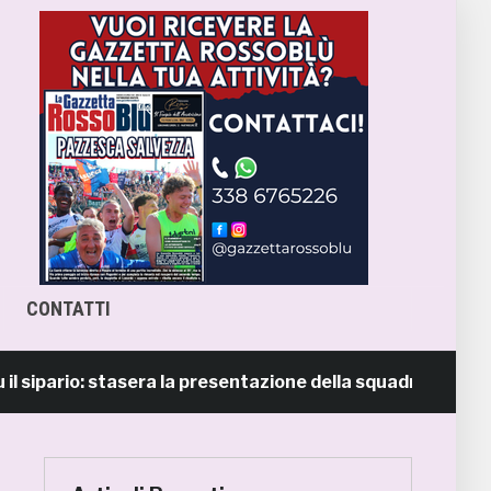
CONTATTI
pario: stasera la presentazione della squadra in piazza Gio