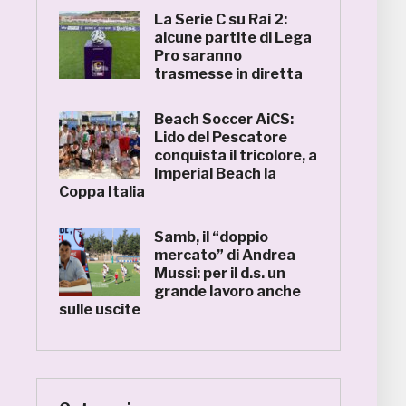
La Serie C su Rai 2:
alcune partite di Lega
Pro saranno
trasmesse in diretta
Beach Soccer AiCS:
Lido del Pescatore
conquista il tricolore, a
Imperial Beach la
Coppa Italia
Samb, il “doppio
mercato” di Andrea
Mussi: per il d.s. un
grande lavoro anche
sulle uscite