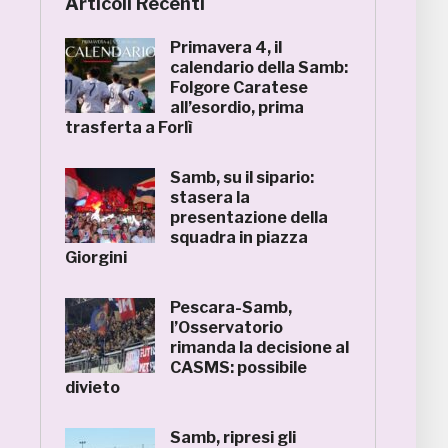
Articoli Recenti
Primavera 4, il
calendario della Samb:
Folgore Caratese
all’esordio, prima
trasferta a Forlì
Samb, su il sipario:
stasera la
presentazione della
squadra in piazza
Giorgini
Pescara-Samb,
l’Osservatorio
rimanda la decisione al
CASMS: possibile
divieto
Samb, ripresi gli