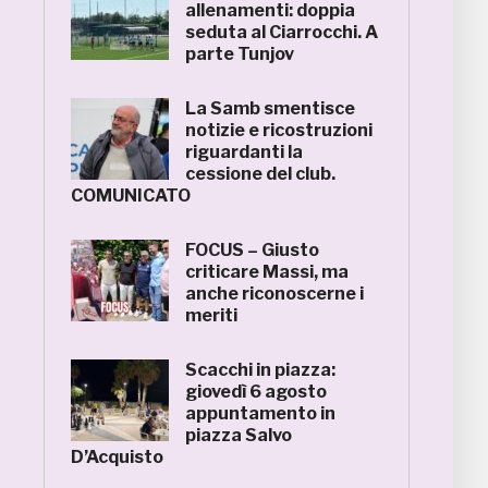
allenamenti: doppia
seduta al Ciarrocchi. A
parte Tunjov
La Samb smentisce
notizie e ricostruzioni
riguardanti la
cessione del club.
COMUNICATO
FOCUS – Giusto
criticare Massi, ma
anche riconoscerne i
meriti
Scacchi in piazza:
giovedì 6 agosto
appuntamento in
piazza Salvo
D’Acquisto