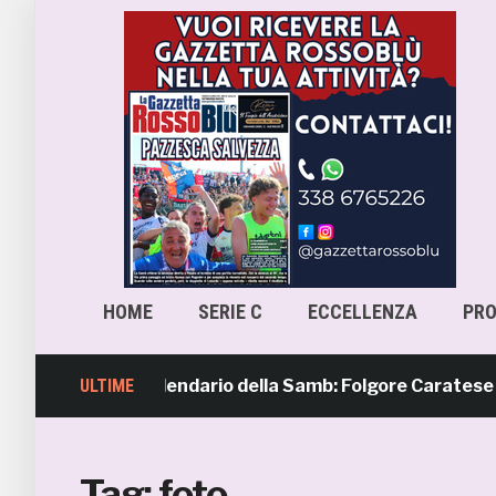
HOME
SERIE C
ECCELLENZA
PR
avera 4, il calendario della Samb: Folgore Caratese all’eso
ULTIME
Tag:
foto