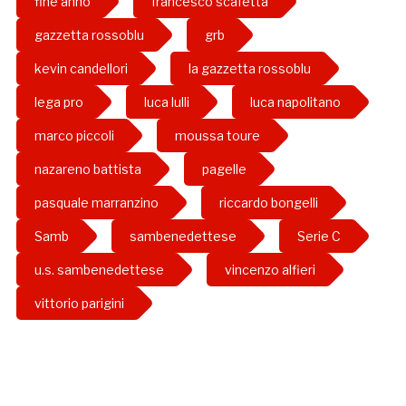
fine anno
francesco scafetta
gazzetta rossoblu
grb
kevin candellori
la gazzetta rossoblu
lega pro
luca lulli
luca napolitano
marco piccoli
moussa toure
nazareno battista
pagelle
pasquale marranzino
riccardo bongelli
Samb
sambenedettese
Serie C
u.s. sambenedettese
vincenzo alfieri
vittorio parigini