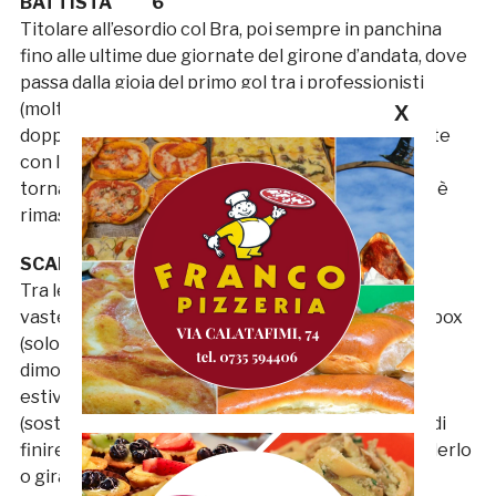
BATTISTA 6
Titolare all’esordio col Bra, poi sempre in panchina
fino alle ultime due giornate del girone d’andata, dove
passa dalla gioia del primo gol tra i professionisti
(molto importante) a Pontedera all’espulsione per
X
doppio giallo che compromette la partita seguente
con la Vis Pesaro. A gennaio fa un passo indietro
tornando in Serie D all’Ancona, ma pensando a chi è
rimasto non è che il suo livello fosse più basso…
SCAFETTA 5
Tra le tante scommesse perse c’è il ventitreenne
vastese: reduce da una stagione praticamente ai box
(solo 5 presenze con la Primavera del Bari), non si
dimostra né carne né pesce già dalle prime uscite
estive. Una sola presenza da titolare a Gubbio
(sostituito all’intervallo), qualche scampolo prima di
finire ai margini senza che si riesca neanche a cederlo
o girarlo in prestito. Muccigna.