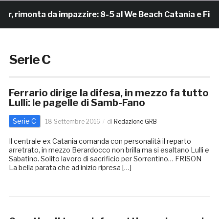
rimonta da impazzire: 8-5 al We Beach Catania e Finale 
Serie C
Ferrario dirige la difesa, in mezzo fa tutto
Lulli: le pagelle di Samb-Fano
Serie C
18 Settembre 2016
di
Redazione GRB
Il centrale ex Catania comanda con personalità il reparto
arretrato, in mezzo Berardocco non brilla ma si esaltano Lulli e
Sabatino. Solito lavoro di sacrificio per Sorrentino… FRISON
La bella parata che ad inizio ripresa […]