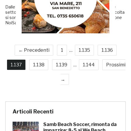
Dalle ore 13.00 saranno allestiti tre banchetti presso i tre
settori dello stadio aperti alla tifoseria locale. La cifra raccolta
si sommerà alle altre iniziative già intraprese… Associazione
NoiSamb e Curva Nord "Massimo Cioffi" informano […]
← Precedenti
1
…
1.135
1.136
1.137
1.138
1.139
…
1.144
Prossimi
→
Articoli Recenti
Samb Beach Soccer, rimonta da
impazzire: 8-5 al We Beach