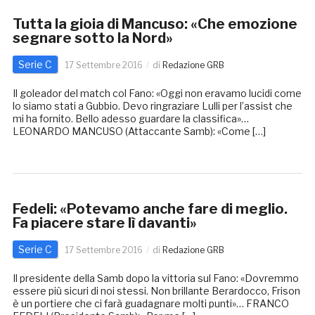
Tutta la gioia di Mancuso: «Che emozione
segnare sotto la Nord»
Serie C
17 Settembre 2016
di
Redazione GRB
Il goleador del match col Fano: «Oggi non eravamo lucidi come
lo siamo stati a Gubbio. Devo ringraziare Lulli per l’assist che
mi ha fornito. Bello adesso guardare la classifica»…
LEONARDO MANCUSO (Attaccante Samb): «Come […]
Fedeli: «Potevamo anche fare di meglio.
Fa piacere stare lì davanti»
Serie C
17 Settembre 2016
di
Redazione GRB
Il presidente della Samb dopo la vittoria sul Fano: «Dovremmo
essere più sicuri di noi stessi. Non brillante Berardocco, Frison
è un portiere che ci farà guadagnare molti punti»… FRANCO