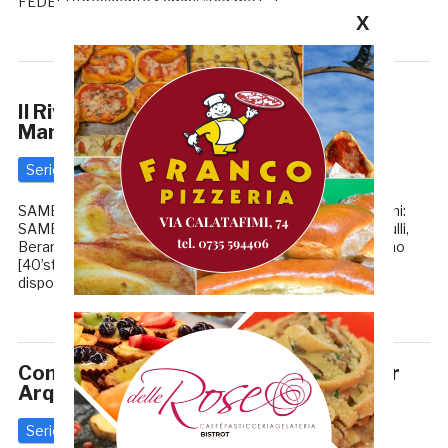
FEDELI (Presidente Samb): «Per me […]
X
Il Riviera torna a godere grazie a
Mancuso: Samb-Fano 1-0
Serie C
17 Settembre 2016
di
Redazione GRB
SAMB – FANO MARCATORI: 39’st Mancuso. Le formazioni:
SAMB (4-3-3): Frison; Di Filippo, Radi, Ferrario, Pezzotti; Lulli,
Berardocco [30’st Fioretti], Sabatino; Mancuso, Sorrentino
[40’st Crescenzo], Di Massimo [13’st Tortolano]. A
disposizione: Pegorin, Crescenzo, DouaBi, Candellori, […]
Continua la raccolta fondi dei tifosi per
Arquata del Tronto
Serie C
17 Settembre 2016
di
Redazione GRB