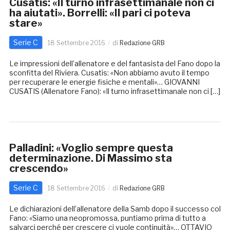
Cusatis: «Il turno infrasettimanale non ci
ha aiutati». Borrelli: «Il pari ci poteva
stare»
Serie C
18 Settembre 2016
di
Redazione GRB
Le impressioni dell’allenatore e del fantasista del Fano dopo la
sconfitta del Riviera. Cusatis: «Non abbiamo avuto il tempo
per recuperare le energie fisiche e mentali»… GIOVANNI
CUSATIS (Allenatore Fano): «Il turno infrasettimanale non ci […]
Palladini: «Voglio sempre questa
determinazione. Di Massimo sta
crescendo»
Serie C
18 Settembre 2016
di
Redazione GRB
Le dichiarazioni dell’allenatore della Samb dopo il successo col
Fano: «Siamo una neopromossa, puntiamo prima di tutto a
salvarci perché per crescere ci vuole continuità»… OTTAVIO