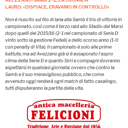
AVEZZANO-SAMB 2-2, LA CRONACA
LAURO: «DISPIACE, ERAVAMO IN CONTROLLO»
Non è riuscito sul filo di lana alla Samb il tris di vittorie in
campionato, così come il terzo raid allo Stadio dei Marsi
dopo quelli del 2015/16 (2-1 nel campionato di Serie D
vinto sotto la gestione Fedeli) e dello scorso anno (1-0
con penalty di Vita). Il campionato è solo alle prime
battute, ma ad Avezzano già si è assaporato l’aspro
clima della Serie D e quanto Sirri e compagni dovranno
aspettarsi in qualsiasi giornata: ovvero che contro la
Samb e il suo meraviglioso pubblico, che come
avvenuto oggi renderà ogni match di fatto casalingo,
tutti disputeranno la partita della vita.