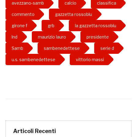
avezzano-samb
calcio
classifica
commento
gazzetta rossoblu
girone f
grb
la gazzetta rossoblu
lnd
maurizio lauro
presidente
Samb
sambenedettese
serie d
u.s. sambenedettese
vittorio massi
Articoli Recenti