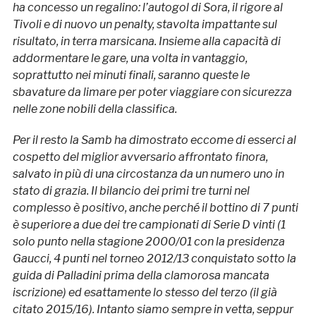
ha concesso un regalino: l’autogol di Sora, il rigore al
Tivoli e di nuovo un penalty, stavolta impattante sul
risultato, in terra marsicana. Insieme alla capacità di
addormentare le gare, una volta in vantaggio,
soprattutto nei minuti finali, saranno queste le
sbavature da limare per poter viaggiare con sicurezza
nelle zone nobili della classifica.
Per il resto la Samb ha dimostrato eccome di esserci al
cospetto del miglior avversario affrontato finora,
salvato in più di una circostanza da un numero uno in
stato di grazia. Il bilancio dei primi tre turni nel
complesso è positivo, anche perché il bottino di 7 punti
è superiore a due dei tre campionati di Serie D vinti (1
solo punto nella stagione 2000/01 con la presidenza
Gaucci, 4 punti nel torneo 2012/13 conquistato sotto la
guida di Palladini prima della clamorosa mancata
iscrizione) ed esattamente lo stesso del terzo (il già
citato 2015/16). Intanto siamo sempre in vetta, seppur