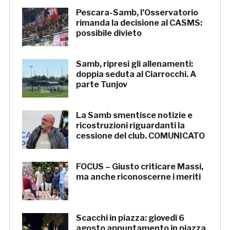
Pescara-Samb, l’Osservatorio
rimanda la decisione al CASMS:
possibile divieto
Samb, ripresi gli allenamenti:
doppia seduta al Ciarrocchi. A
parte Tunjov
La Samb smentisce notizie e
ricostruzioni riguardanti la
cessione del club. COMUNICATO
FOCUS – Giusto criticare Massi,
ma anche riconoscerne i meriti
Scacchi in piazza: giovedì 6
agosto appuntamento in piazza