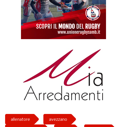
allenatore
avezzano