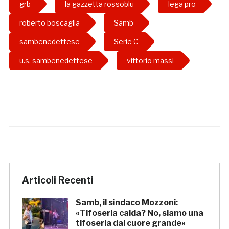
grb
la gazzetta rossoblu
lega pro
roberto boscaglia
Samb
sambenedettese
Serie C
u.s. sambenedettese
vittorio massi
Articoli Recenti
Samb, il sindaco Mozzoni:
«Tifoseria calda? No, siamo una
tifoseria dal cuore grande»