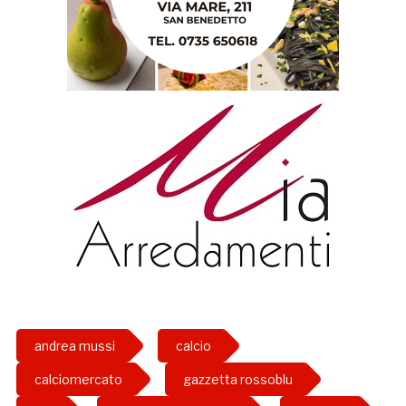
andrea mussi
calcio
calciomercato
gazzetta rossoblu