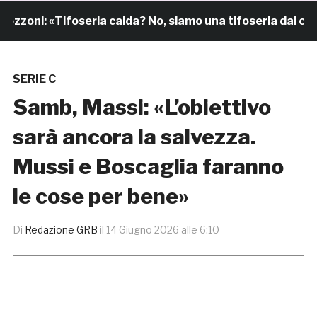
zoni: «Tifoseria calda? No, siamo una tifoseria dal cuore
SERIE C
Samb, Massi: «L’obiettivo
sarà ancora la salvezza.
Mussi e Boscaglia faranno
le cose per bene»
Di
Redazione GRB
il
14 Giugno 2026 alle 6:10