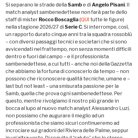
Si separano le strade della
Samb
e di
Angelo Pisani
. Il
match analyst sambenedettese non farà parte dello
staff di mister
Rocco Boscaglia
(
QUI
tutte le figure)
nella stagione 2026/27 di
Serie C
. Si interrompe, così,
un rapporto durato cinque anni tra la squadra rossoblù
– con diversi passaggi tecnici e societari che si sono
avvicendati nel frattempo, non senza momenti difficili
dentro e fuori dal campo – e il professionista
sambenedettese, a cui tutti – anche noi della Gazzetta
che abbiamo la fortuna di conoscerlo da tempo – non
possono che riconoscere qualità tecniche, umane e –
last but not least – una smisurata passione per la
Samb, quella che prova ogni sambenedettese. Per
questo, mentre rivolgiamo il nostro più grande in
bocca al lupo al nuovo match analyst Alessandro Luzi,
non possiamo che augurare il meglio ad un
professionista che siamo sicuri continueremo ad
incrociare sui gradoni del Riviera delle Palme, seppur
in un’altra veste. Di seguito il “saluto” che lo stesso