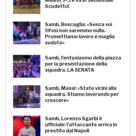
Milano 9-3 e va in Semifinale
Scudetto!
Samb, Boscaglia: «Senza voi
tifosi non saremmo nulla.
Promettiamo lavoro e maglia
sudata»
Samb, l’entusiasmo della piazza
per la presentazione della
squadra. LA SERATA
Samb, Massi: «State vicini alla
squadra. Stiamo lavorando per
crescere»
Samb, Lorenzo Sgarbi è
ufficiale: l’attaccante arriva in
prestito dal Napoli