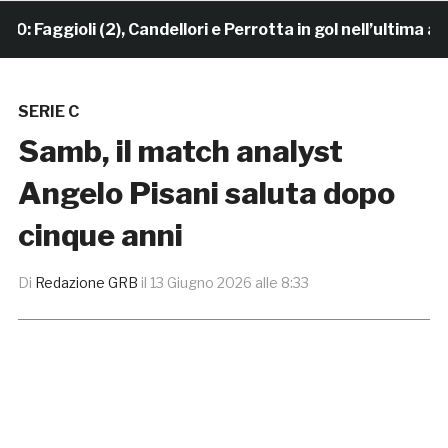
aggioli (2), Candellori e Perrotta in gol nell’ultima ami
SERIE C
Samb, il match analyst
Angelo Pisani saluta dopo
cinque anni
Di
Redazione GRB
il
13 Giugno 2026 alle 8:33