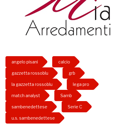
angelo pisani
calcio
gazzetta rossoblu
grb
la gazzetta rossoblu
lega pro
match analyst
Samb
sambenedettese
Serie C
u.s. sambenedettese