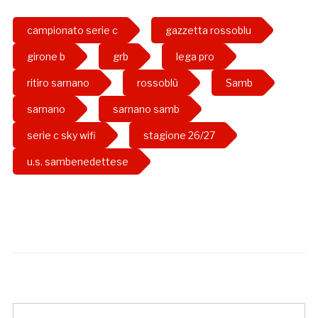
campionato serie c
gazzetta rossoblu
girone b
grb
lega pro
ritiro sarnano
rossoblù
Samb
sarnano
sarnano samb
serie c sky wifi
stagione 26/27
u.s. sambenedettese