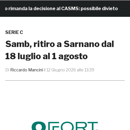
imanda la decisione al CASMS: possibile divieto
18
SERIE C
Samb, ritiro a Sarnano dal
18 luglio al 1 agosto
Di
Riccardo Mancini
il
12 Giugno 2026 alle 13:39