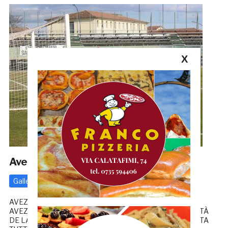
X
Avezzano-Samb 1-0, TUTTE LE FOTO
Gallerie
Serie D
24 Febbraio 2025
di
Redazione GRB
AVEZZANO-SAMB 1-0, LE PAROLE DI PALLADINI
AVEZZANO-SAMB 1-0, LA CRONACA FOTO DI PROPRIETÀ
DE LA GAZZETTA ROSSOBLÙ RIPRODUZIONE RISERVATA