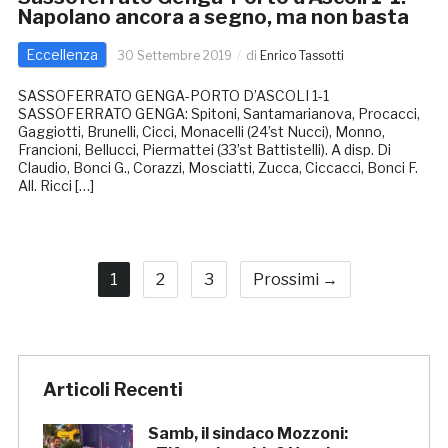
Napolano ancora a segno, ma non basta
Eccellenza
30 Settembre 2019
di
Enrico Tassotti
SASSOFERRATO GENGA-PORTO D’ASCOLI 1-1
SASSOFERRATO GENGA: Spitoni, Santamarianova, Procacci,
Gaggiotti, Brunelli, Cicci, Monacelli (24’st Nucci), Monno,
Francioni, Bellucci, Piermattei (33’st Battistelli). A disp. Di
Claudio, Bonci G., Corazzi, Mosciatti, Zucca, Ciccacci, Bonci F.
All. Ricci […]
1
2
3
Prossimi →
Articoli Recenti
Samb, il sindaco Mozzoni: