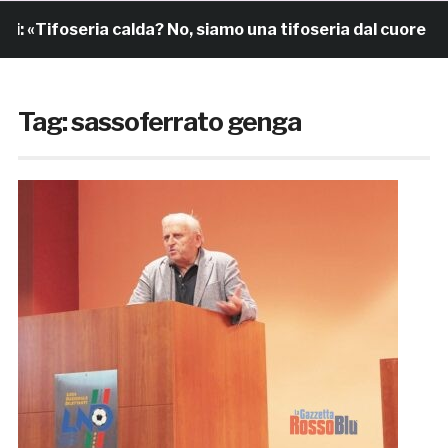
foseria calda? No, siamo una tifoseria dal cuore grande»
Tag:
sassoferrato genga