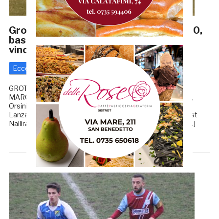
Grottammare-Sassoferrato Genga 1-0,
basta una zampata di De Panicis per
vincere
Eccellenza
5 Gennaio 2020
di
Enrico Tassotti
GROTTAMMARE – SASSOFERRATO GENGA 1-0
MARCATORE: 16’st De Panicis GROTTAMMARE: Palanca,
Orsini, Marini, Ferrari (34’st Ricci), Haxhiu (62’ Crescenzi),
Lanza, Jallow (12’st Iovannisci), De Cesare, Ciabuschi (40’st
Nallira), De Panicis (30’st Amadio), Vallorani. All. Manoni […]