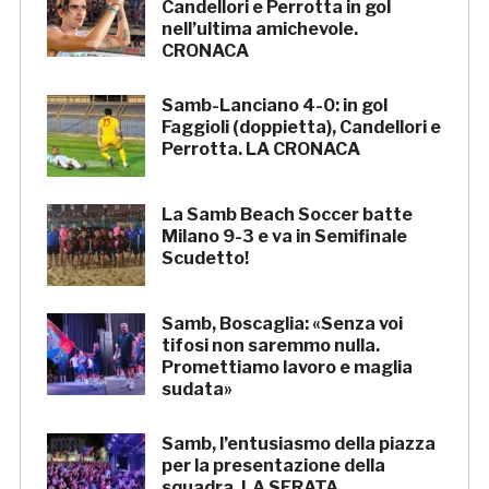
Candellori e Perrotta in gol
nell’ultima amichevole.
CRONACA
Samb-Lanciano 4-0: in gol
Faggioli (doppietta), Candellori e
Perrotta. LA CRONACA
La Samb Beach Soccer batte
Milano 9-3 e va in Semifinale
Scudetto!
Samb, Boscaglia: «Senza voi
tifosi non saremmo nulla.
Promettiamo lavoro e maglia
sudata»
Samb, l’entusiasmo della piazza
per la presentazione della
squadra. LA SERATA