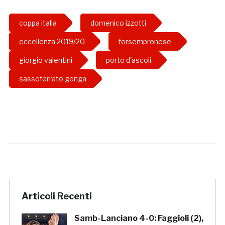
coppa italia
domenico izzotti
eccellenza 2019/20
forsempronese
giorgio valentini
porto d'ascoli
sassoferrato genga
Articoli Recenti
Samb-Lanciano 4-0: Faggioli (2),