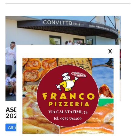
X
ASD Sordapicena: si è chiuso il Camp
2026 ‘Divertimento e Inclusione’
Altri
15 Luglio 2026
di
Enrico Tassotti