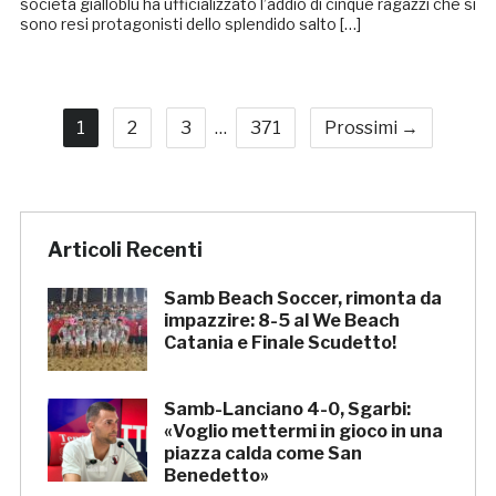
società gialloblù ha ufficializzato l’addio di cinque ragazzi che si
sono resi protagonisti dello splendido salto […]
1
2
3
…
371
Prossimi →
Articoli Recenti
Samb Beach Soccer, rimonta da
impazzire: 8-5 al We Beach
Catania e Finale Scudetto!
Samb-Lanciano 4-0, Sgarbi:
«Voglio mettermi in gioco in una
piazza calda come San
Benedetto»