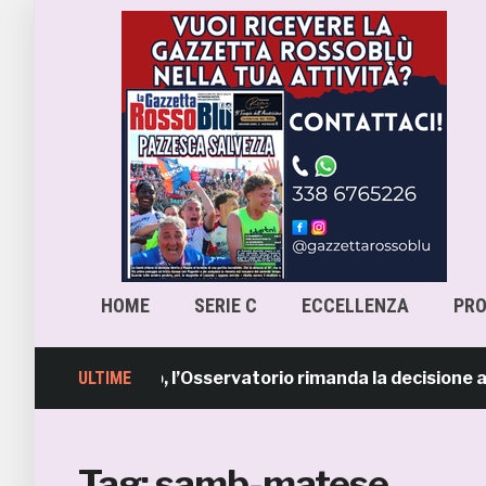
HOME
SERIE C
ECCELLENZA
PR
escara-Samb, l’Osservatorio rimanda la decisione al CASM
ULTIME
Tag:
samb-matese