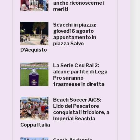
anche riconoscerne i
meriti
Scacchi in piazza:
giovedì 6 agosto
appuntamento in
piazza Salvo
D’Acquisto
La Serie C su Rai 2:
alcune partite di Lega
Pro saranno
trasmesse in diretta
Beach Soccer AiCS:
Lido del Pescatore
conquista il tricolore, a
Imperial Beach la
Coppa Italia