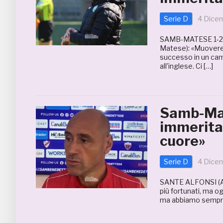
Serie D
4 Dice
SAMB-MATESE 1-2
Matese): «Muovere l
successo in un camp
all’inglese. Ci […]
Samb-Mat
immeritat
cuore»
Serie D
4 Dice
SANTE ALFONSI (All
più fortunati, ma 
ma abbiamo sempre 