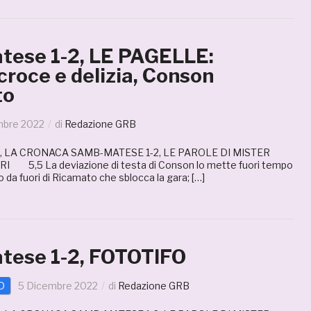
ese 1-2, LE PAGELLE:
croce e delizia, Conson
to
mbre 2022
di
Redazione GRB
, LA CRONACA SAMB-MATESE 1-2, LE PAROLE DI MISTER
 5,5 La deviazione di testa di Conson lo mette fuori tempo
o da fuori di Ricamato che sblocca la gara; […]
ese 1-2, FOTOTIFO
D
5 Dicembre 2022
di
Redazione GRB