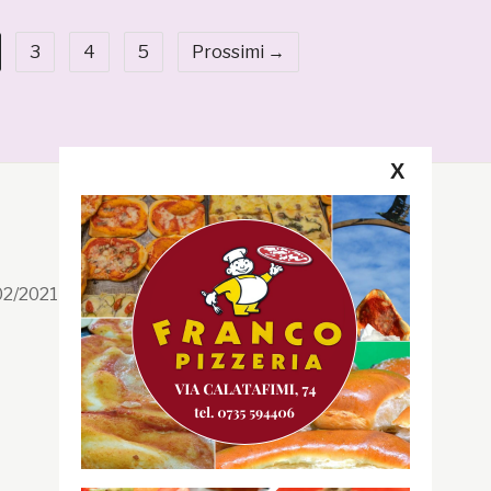
3
4
5
Prossimi →
X
Segui la GRB
Facebook
/02/2021 n. 199/2021
Instagram
Twitter
Youtube