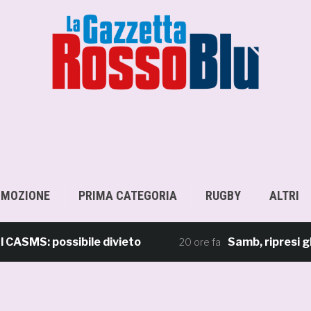
OMOZIONE
PRIMA CATEGORIA
RUGBY
ALTRI
S: possibile divieto
Samb, ripresi gli all
20 ore fa