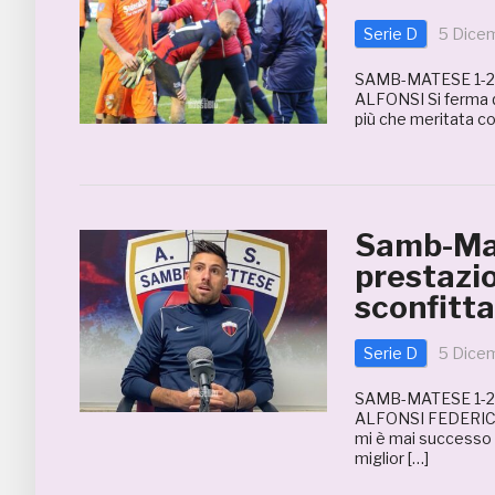
Serie D
5 Dice
SAMB-MATESE 1-2
ALFONSI Si ferma qu
più che meritata co
Samb-Mate
prestazio
sconfitta
Serie D
5 Dice
SAMB-MATESE 1-2
ALFONSI FEDERICO 
mi è mai successo i
miglior […]