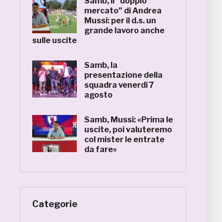
Samb, il “doppio
mercato” di Andrea
Mussi: per il d.s. un
grande lavoro anche
sulle uscite
Samb, la
presentazione della
squadra venerdì 7
agosto
Samb, Mussi: «Prima le
uscite, poi valuteremo
col mister le entrate
da fare»
Categorie