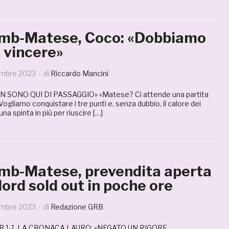
mb-Matese, Coco: «Dobbiamo
 vincere»
mbre 2023
di
Riccardo Mancini
 SONO QUI DI PASSAGGIO» «Matese? Ci attende una partita
ogliamo conquistare i tre punti e, senza dubbio, il calore dei
 una spinta in più per riuscire […]
mb-Matese, prevendita aperta
ord sold out in poche ore
mbre 2023
di
Redazione GRB
1-1, LA CRONACA LAURO: «NEGATO UN RIGORE