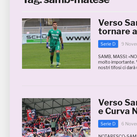
Verso Sa
tornare a
Serie D
9 Nove
SAMB, MASSI: «NON
molto importante. V
nostri tifosi ci darà
Verso Sa
e Curva N
Serie D
6 Nove
NOTARESCO-SAMB 