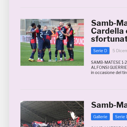
Samb-Mat
Cardella 
sfortuna
Serie D
5 Dice
SAMB-MATESE 1-2
ALFONSI GUERRIERI
in occasione del tir
Samb-Mat
Gallerie
Serie 