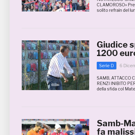
CLAMOROSO» Prevend
solito refrain del l
Giudice s
1200 eur
Serie D
6 Dice
SAMB, ATTACCO C
RENZI INIBITO PER 
della sfida col Ma
Samb-Mat
fa malis