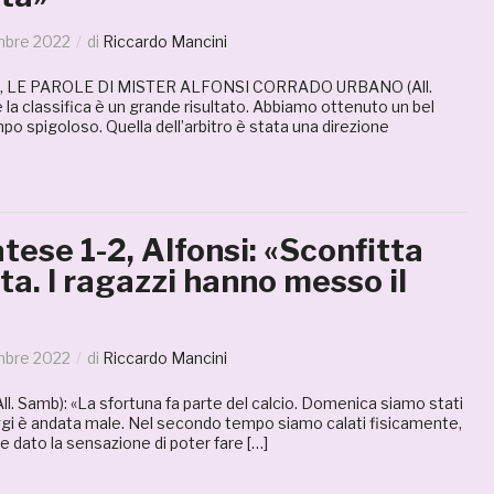
mbre 2022
di
Riccardo Mancini
, LE PAROLE DI MISTER ALFONSI CORRADO URBANO (All.
a classifica è un grande risultato. Abbiamo ottenuto un bel
o spigoloso. Quella dell’arbitro è stata una direzione
ese 1-2, Alfonsi: «Sconfitta
a. I ragazzi hanno messo il
mbre 2022
di
Riccardo Mancini
. Samb): «La sfortuna fa parte del calcio. Domenica siamo stati
oggi è andata male. Nel secondo tempo siamo calati fisicamente,
dato la sensazione di poter fare […]