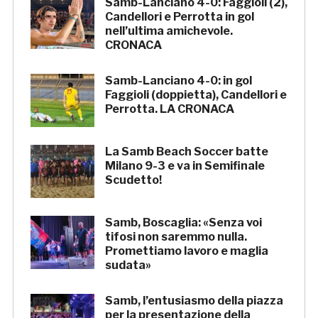
Samb-Lanciano 4-0: Faggioli (2),
Candellori e Perrotta in gol
nell’ultima amichevole.
CRONACA
Samb-Lanciano 4-0: in gol
Faggioli (doppietta), Candellori e
Perrotta. LA CRONACA
La Samb Beach Soccer batte
Milano 9-3 e va in Semifinale
Scudetto!
Samb, Boscaglia: «Senza voi
tifosi non saremmo nulla.
Promettiamo lavoro e maglia
sudata»
Samb, l’entusiasmo della piazza
per la presentazione della