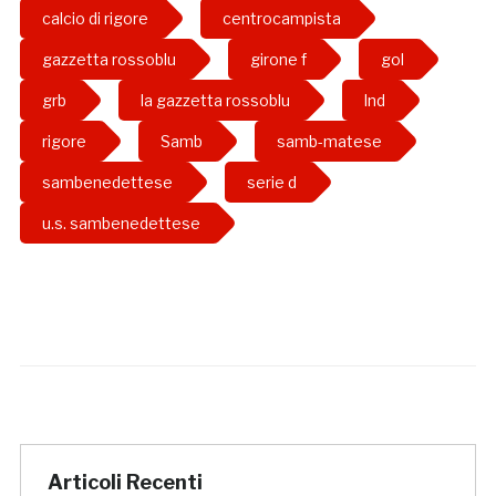
calcio di rigore
centrocampista
gazzetta rossoblu
girone f
gol
grb
la gazzetta rossoblu
lnd
rigore
Samb
samb-matese
sambenedettese
serie d
u.s. sambenedettese
Articoli Recenti