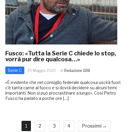
Fusco: «Tutta la Serie C chiede lo stop,
vorrà pur dire qualcosa…»
Serie C
20 Maggio 2020
di
Redazione GRB
«È evidente che nel consiglio federale qualcosa uscirà fuori:
c’è tanta carne al fuoco e si dovrà decidere su alcuni temi
importanti. Non si può procrastinare a lungo». Così Pietro
Fusco ha parlato a poche ore […]
1
2
3
4
Prossimi →