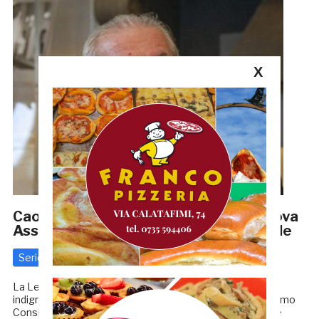
X
Caos Lega Pro: i club chiedono una nuova
Assemblea prima del Consiglio Federale
Serie C
2 Giugno 2020
di
Enrico Tassotti
La Lega Pro è sempre più nel caos: molti presidenti sono
indignati dopo la decisione, che verrà ratificata nel prossimo
Consiglio Federale dell’8 giugno, di ripartire con i playoff e