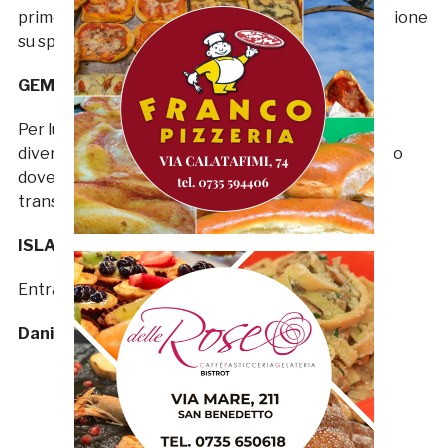
primo tempo, prima di realizzare il gol della liberazione
su sponda di Stanco. Un apporto determinante.
GEMIGNANI 6,5
Per lui caratteristiche e compiti completamente
diversi rispetto a Calderini, ma sulla sinistra fa il suo
dovere quando c’è da contenere e riproporsi in
transizione.
ISLAMAJ S.V.
Entra quando l’arbitro ha già il fischietto in bocca.
Daniele Bollettini