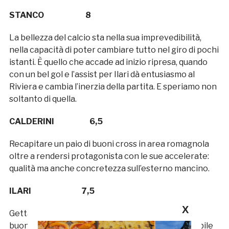
STANCO 8
La bellezza del calcio sta nella sua imprevedibilità,
nella capacità di poter cambiare tutto nel giro di pochi
istanti. È quello che accade ad inizio ripresa, quando
con un bel gol e l’assist per Ilari dà entusiasmo al
Riviera e cambia l’inerzia della partita. E speriamo non
soltanto di quella.
CALDERINI 6,5
Recapitare un paio di buoni cross in area romagnola
oltre a rendersi protagonista con le sue accelerate:
qualità ma anche concretezza sull’esterno mancino.
ILARI 7,5
X
Gettato nella mischia a freddo costruisce qualche
buona azione d’attacco anche nel corso di un orribile