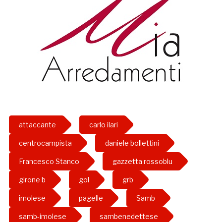
attaccante
carlo ilari
centrocampista
daniele bollettini
Francesco Stanco
gazzetta rossoblu
girone b
gol
grb
imolese
pagelle
Samb
samb-imolese
sambenedettese