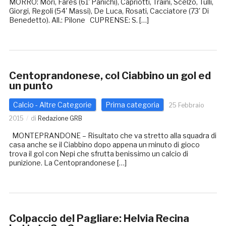
MORRO: Mori, Fares (61' Panichi), Capriotti, Traini, Scelzo, Tulli,
Giorgi, Regoli (54' Massi), De Luca, Rosati, Cacciatore (73' Di
Benedetto). All.: Pilone CUPRENSE: S. […]
Centoprandonese, col Ciabbino un gol ed
un punto
Calcio - Altre Categorie
Prima categoria
25 Febbraio
2015
di
Redazione GRB
MONTEPRANDONE – Risultato che va stretto alla squadra di
casa anche se il Ciabbino dopo appena un minuto di gioco
trova il gol con Nepi che sfrutta benissimo un calcio di
punizione. La Centoprandonese […]
Colpaccio del Pagliare: Helvia Recina