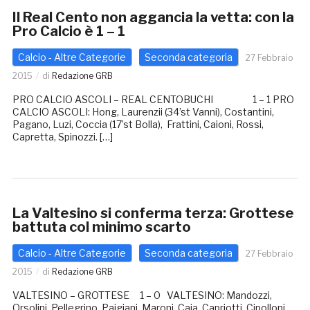
Il Real Cento non aggancia la vetta: con la
Pro Calcio è 1 – 1
Calcio - Altre Categorie
Seconda categoria
27 Febbraio
2015
di
Redazione GRB
PRO CALCIO ASCOLI – REAL CENTOBUCHI 1 – 1 PRO
CALCIO ASCOLI: Hong, Laurenzii (34’st Vanni), Costantini,
Pagano, Luzi, Coccia (17’st Bolla), Frattini, Caioni, Rossi,
Capretta, Spinozzi. […]
La Valtesino si conferma terza: Grottese
battuta col minimo scarto
Calcio - Altre Categorie
Seconda categoria
27 Febbraio
2015
di
Redazione GRB
VALTESINO – GROTTESE 1 – 0 VALTESINO: Mandozzi,
Orsolini, Pellegrino, Paigiani, Maroni, Caja, Capriotti, Cipolloni