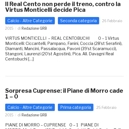
Il Real Cento non perde il treno, contro la
Virtus Monticelli decide Pica
Calcio - Altre Categorie
Seconda categoria
26 Febbraio
2015
di
Redazione GRB
VIRTUS MONTICELLI – REAL CENTOBUCHI 0 – 1 Virtus
Monticelli: Ciccantelli, Pampano, Fanini, Coccia (28’st Serafini),
Diamanti, Mancini, Passalacqua, Pavoni (39’st Scaramucci),
Stangoni, Laurenzi (20’st Agostini), Pica. All. Davagni Real
Centobuchi […]
Sorpresa Cuprense: il Piane di Morro cade
1 – 0
Calcio - Altre Categorie
Prima categoria
25 Febbraio
2015
di
Redazione GRB
PIANE DI MORRO – CUPRENSE 0 – 1 PIANE DI