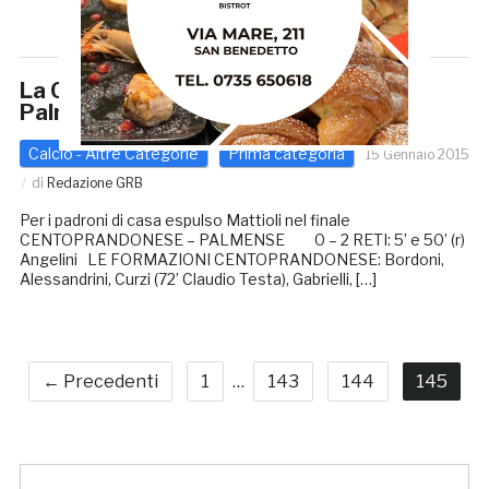
La Centoprandonese cade con la
Palmense: 2 – 0
Calcio - Altre Categorie
Prima categoria
15 Gennaio 2015
di
Redazione GRB
Per i padroni di casa espulso Mattioli nel finale
CENTOPRANDONESE – PALMENSE 0 – 2 RETI: 5’ e 50’ (r)
Angelini LE FORMAZIONI CENTOPRANDONESE: Bordoni,
Alessandrini, Curzi (72’ Claudio Testa), Gabrielli, […]
← Precedenti
1
…
143
144
145