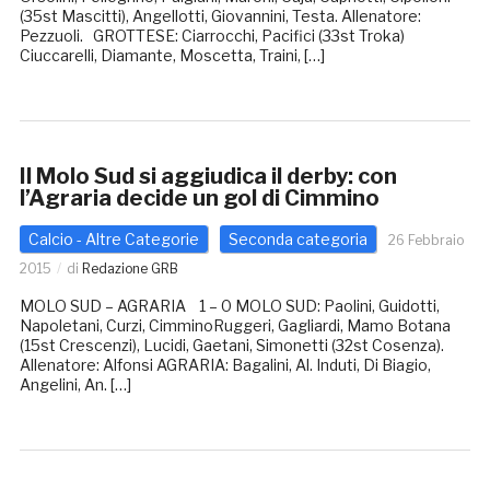
(35st Mascitti), Angellotti, Giovannini, Testa. Allenatore:
Pezzuoli. GROTTESE: Ciarrocchi, Pacifici (33st Troka)
Ciuccarelli, Diamante, Moscetta, Traini, […]
Il Molo Sud si aggiudica il derby: con
l’Agraria decide un gol di Cimmino
Calcio - Altre Categorie
Seconda categoria
26 Febbraio
2015
di
Redazione GRB
MOLO SUD – AGRARIA 1 – 0 MOLO SUD: Paolini, Guidotti,
Napoletani, Curzi, CimminoRuggeri, Gagliardi, Mamo Botana
(15st Crescenzi), Lucidi, Gaetani, Simonetti (32st Cosenza).
Allenatore: Alfonsi AGRARIA: Bagalini, Al. Induti, Di Biagio,
Angelini, An. […]