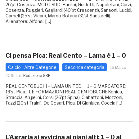
26'pt Cosenza. MOLO SUD: Paolini, Guidotti, Napoletani, Curzi,
Cosenza, Ruggieri, Gagliardi (40'pt Crescenzi), Sansoni, Lucidi,
Cameli (25'st Vicari), Mamo Botana (31'st Santarelli).
Allenatore: Alfonsi. […]
Ci pensa Pica: Real Cento – Lama è 1 – 0
Calcio - Altre Categorie
Seconda categoria
16 Marzo
2015
di
Redazione GRB
REAL CENTOBUCHI – LAMA UNITED 1 – 0 MARCATORE:
19'st Pica. LE FORMAZIONI REAL CENTOBUCHI: Konica,
Straccia, Angelini, Corsi (26’pt Spina), Ciabattoni, Mozzoni,
Fazzi (20’st Traini), De Cesari, Pica, Di Gianluca, Coccia […]
L’Agraria si avvicina ai piani alti: 1 – 0 al