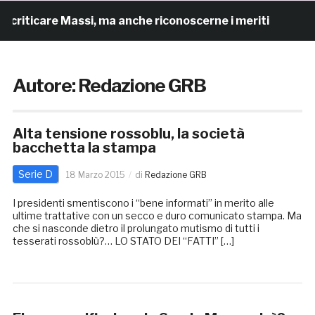
riticare Massi, ma anche riconoscerne i meriti
22 or
Autore:
Redazione GRB
Alta tensione rossoblu, la società
bacchetta la stampa
Serie D
18 Marzo 2015
di
Redazione GRB
I presidenti smentiscono i “bene informati” in merito alle
ultime trattative con un secco e duro comunicato stampa. Ma
che si nasconde dietro il prolungato mutismo di tutti i
tesserati rossoblù?… LO STATO DEI “FATTI” […]