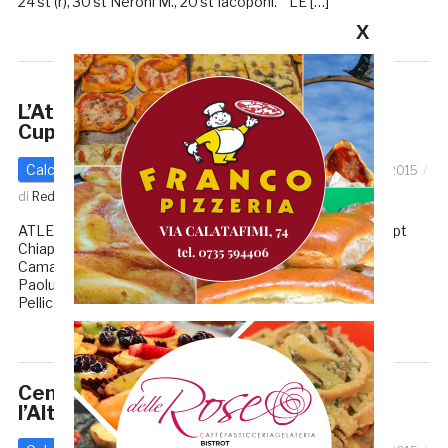
24'st (r), 30’st Neroni M., 20'st Iacoponi. LE […]
X
L’Atletico Colli passa a fatica con la
Cuprense: 1 – 0
Calcio - Altre Categorie
Prima categoria
16 Marzo 2015
di
Redazione GRB
ATLETICO COLLI – CUPRENSE 1 – 0 MARCATORE: 45’pt
Chiappini. LE FORMAZIONI ATELTICO AZZURRA COLLI:
Camaioni, Fioravanti (60' Stangoni), Voltattorni,Valentini,
Paoluzzi, Moreno, Seproni (81' Oddi), Chiappini, Cardinali,
Pelliccioni, Pallotta. Allenatore: Minuti. CUPRENSE: Di […]
Centoprandonese, continua il digiuno:
l’Altidona Pedaso passa 2 – 1