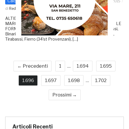
Calcio - Altre Categorie
Prima categoria
16 Marzo 2015
di
Redazione GRB
ALTIDONA PEDASO – CENTOPRANDONESE 2 – 1
MARCATORI: 34’pt (rigore)e 5’st Tirabassi, 17’st Capriotti. LE
FORMAZIONI ALTIDONA PEDASO: Paci, Verdecchia, Rossi,
Binari (20’pt Suppa), Marcatili, Marinangeli, Silico, Tassotti,
Tirabassi, Fierro (34’st Provenzani), […]
← Precedenti
1
…
1.694
1.695
1.696
1.697
1.698
…
1.702
Prossimi →
Articoli Recenti