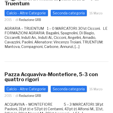
Truentum
Calcio - Altre Categorie
Seconda categoria
16 Marzo
2015
di
Redazione GRB
AGRARIA – TRUENTUM 1 – 0 MARCATORI: 30'st Cicconi. LE
FORMAZIONI AGRARIA: Bagalini, Spagnolini, Di Biagio,
Ciccarelli, Induti An., Induti Al., Cicconi, Angelini, Amadio,
Cavazzini, Paolini. Allenatore: Vincenzo Troiani. TRUENTUM:
Mantova, Compagnoni, Carbone, Annunzi, […]
Pazza Acquaviva-Montefiore, 5-3 con
quattro rigori
Calcio - Altre Categorie
Seconda categoria
16 Marzo
2015
di
Redazione GRB
ACQUAVIVA – MONTEFIORE 5 – 3 MARCATORI: 18’pt
Paoloni, 31’pt (r) e 53’pt (r) Centanni, 43’pt (r) Alfonsi M., 11'st,