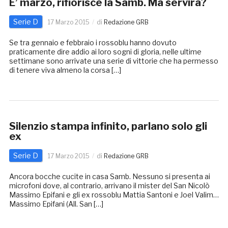
E’ marzo, rifiorisce la Samb. Ma servirà?
Serie D
17 Marzo 2015
di
Redazione GRB
Se tra gennaio e febbraio i rossoblu hanno dovuto
praticamente dire addio ai loro sogni di gloria, nelle ultime
settimane sono arrivate una serie di vittorie che ha permesso
di tenere viva almeno la corsa […]
Silenzio stampa infinito, parlano solo gli
ex
Serie D
17 Marzo 2015
di
Redazione GRB
Ancora bocche cucite in casa Samb. Nessuno si presenta ai
microfoni dove, al contrario, arrivano il mister del San Nicolò
Massimo Epifani e gli ex rossoblu Mattia Santoni e Joel Valim…
Massimo Epifani (All. San […]