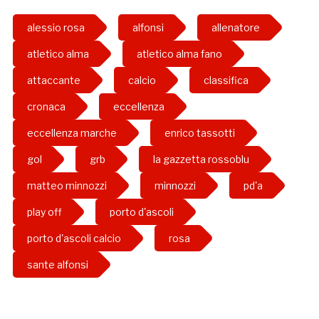
alessio rosa
alfonsi
allenatore
atletico alma
atletico alma fano
attaccante
calcio
classifica
cronaca
eccellenza
eccellenza marche
enrico tassotti
gol
grb
la gazzetta rossoblu
matteo minnozzi
minnozzi
pd'a
play off
porto d'ascoli
porto d'ascoli calcio
rosa
sante alfonsi