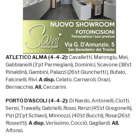
ATLETICO ALMA (4-4-2):
Cavalletti, Marongiu, Mei,
Gabbianelli (3’pt Parmegiani), Dominici, Scavone (38’st
Rinaldini), Gambini, Palazzi (26’st Giunchetti ), Bufalo,
Falcinelli, Rivi.
A disp.
Celato, Carnaroli, Orazi,
Bernacchia.
All.
Ceccarini.
PORTO D’ASCOLI (4-4-2):
Di Nardo, Antonelli, Ciotti,
Sensi, Trawally, Gabrielli, Rossi, Renzi (45’st Gregonelli),
Pizi (21’pt Schiavi), Minnozzi, (40’st Bucchi), Rosa (26’st
Rossetti).
A disp.
Verissimo, Cocciò, Gagliardi.
All.
Alfonsi.