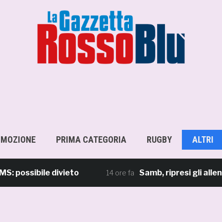
OMOZIONE
PRIMA CATEGORIA
RUGBY
ALTRI
sibile divieto
Samb, ripresi gli allenament
14 ore fa