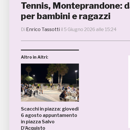
Tennis, Monteprandone: da
per bambini e ragazzi
Di
Enrico Tassotti
il
5 Giugno 2026 alle 15:24
Altro in Altri:
Scacchi in piazza: giovedì
6 agosto appuntamento
in piazza Salvo
D’Acquisto