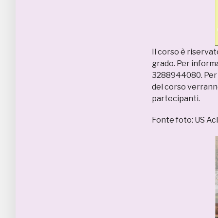
Il corso è riservat
grado. Per informa
3288944080. Per la
del corso verranno 
partecipanti.
Fonte foto: US Acl