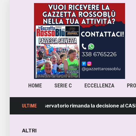
HOME
SERIE C
ECCELLENZA
PR
-Samb, l’Osservatorio rimanda la decisione al CASMS: pos
ULTIME
ALTRI