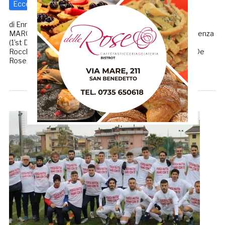
Eccellenza
21 Maggio 2018
di
Redazione GRB
di Enrico Tassotti CLASSE-PORTO D’ASCOLI 0-1
MARCATORE: 20’pt Minnozzi. CLASSE: Bovo, Larese, Valenza
(1’st Dall’Agata), Ceroni, Succi (40’st A. Rocchi), Caidi, M.
Rocchi, Montemaggi (1’st Ferri), Callegari (16’st Trovato) De
Rose, Noschese. A disp. Lami, […]