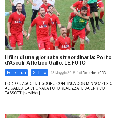
Il film di una giornata straordinaria: Porto
d’Ascoli-Atletico Gallo, LE FOTO
Eccellenza
Gallerie
13 Maggio 2018
di
Redazione GRB
PORTO D’ASCOLI, IL SOGNO CONTINUA CON MINNOZZI: 2-0
AL GALLO. LA CRONACA FOTO REALIZZATE DA ENRICO
TASSOTTI [wzslider]