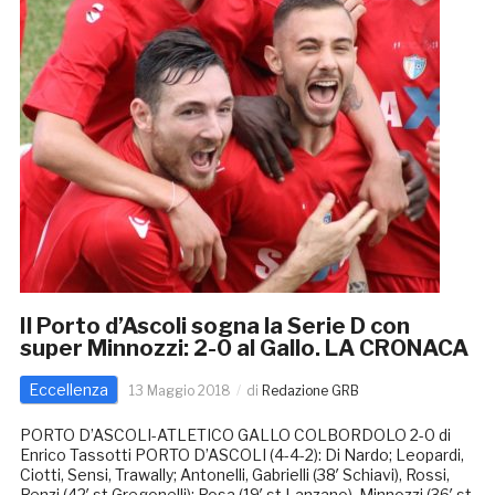
Il Porto d’Ascoli sogna la Serie D con
super Minnozzi: 2-0 al Gallo. LA CRONACA
Eccellenza
13 Maggio 2018
di
Redazione GRB
PORTO D’ASCOLI-ATLETICO GALLO COLBORDOLO 2-0 di
Enrico Tassotti PORTO D’ASCOLI (4-4-2): Di Nardo; Leopardi,
Ciotti, Sensi, Trawally; Antonelli, Gabrielli (38′ Schiavi), Rossi,
Renzi (42′ st Gregonelli); Rosa (19′ st Lanzano), Minnozzi (36′ st