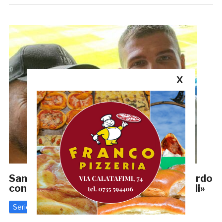
X
Samb, Francesco Angelini: «Ho un accordo
con Renzi, mancano solo alcuni dettagli»
Serie D
5 Giugno 2023
di
Redazione GRB