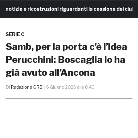
izie e ricostruzioni riguardanti la cessione del club. 
SERIE C
Samb, per la porta c’è l’idea
Perucchini: Boscaglia lo ha
già avuto all’Ancona
Di
Redazione GRB
il
6 Giugno 2026 alle 8:40