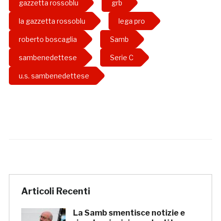
gazzetta rossoblu
grb
la gazzetta rossoblu
lega pro
roberto boscaglia
Samb
sambenedettese
Serie C
u.s. sambenedettese
Articoli Recenti
La Samb smentisce notizie e