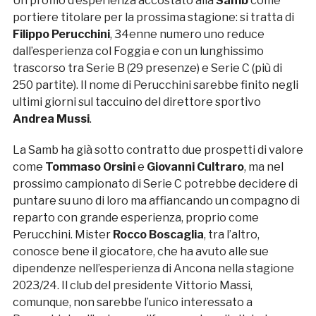
Un profilo d’esperienza accostato alla
Samb
come
portiere titolare per la prossima stagione: si tratta di
Filippo Perucchini
, 34enne numero uno reduce
dall’esperienza col Foggia e con un lunghissimo
trascorso tra Serie B (29 presenze) e Serie C (più di
250 partite). Il nome di Perucchini sarebbe finito negli
ultimi giorni sul taccuino del direttore sportivo
Andrea Mussi
.
La Samb ha già sotto contratto due prospetti di valore
come
Tommaso Orsini
e
Giovanni Cultraro
, ma nel
prossimo campionato di Serie C potrebbe decidere di
puntare su uno di loro ma affiancando un compagno di
reparto con grande esperienza, proprio come
Perucchini. Mister
Rocco Boscaglia
, tra l’altro,
conosce bene il giocatore, che ha avuto alle sue
dipendenze nell’esperienza di Ancona nella stagione
2023/24. Il club del presidente Vittorio Massi,
comunque, non sarebbe l’unico interessato a