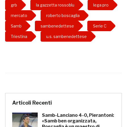
grb
la gazzetta rossoblu
lega pro
mercato
roberto boscaglia
Samb
sambenedettese
Serie C
Triestina
u.s. sambenedettese
Articoli Recenti
Samb-Lanciano 4-0, Pierantoni:
«Samb ben organizzata,
Boscaglia è un maestro di