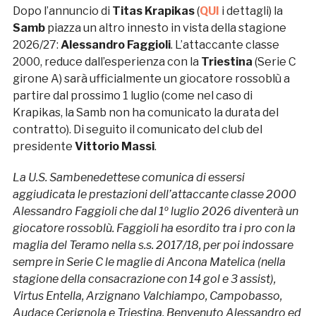
Dopo l’annuncio di
Titas Krapikas
(
QUI
i dettagli) la
Samb
piazza un altro innesto in vista della stagione
2026/27:
Alessandro Faggioli
. L’attaccante classe
2000, reduce dall’esperienza con la
Triestina
(Serie C
girone A) sarà ufficialmente un giocatore rossoblù a
partire dal prossimo 1 luglio (come nel caso di
Krapikas, la Samb non ha comunicato la durata del
contratto). Di seguito il comunicato del club del
presidente
Vittorio Massi
.
La U.S. Sambenedettese comunica di essersi
aggiudicata le prestazioni dell’attaccante classe 2000
Alessandro Faggioli che dal 1º luglio 2026 diventerà un
giocatore rossoblù. Faggioli ha esordito tra i pro con la
maglia del Teramo nella s.s. 2017/18, per poi indossare
sempre in Serie C le maglie di Ancona Matelica (nella
stagione della consacrazione con 14 gol e 3 assist),
Virtus Entella, Arzignano Valchiampo, Campobasso,
Audace Cerignola e Triestina. Benvenuto Alessandro ed