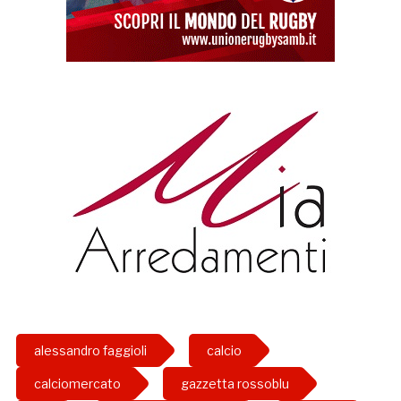
alessandro faggioli
calcio
calciomercato
gazzetta rossoblu