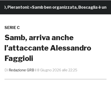
ierantoni: «Samb ben organizzata, Boscaglia è un maestr
SERIE C
Samb, arriva anche
l’attaccante Alessandro
Faggioli
Di
Redazione GRB
il
8 Giugno 2026 alle 22:25