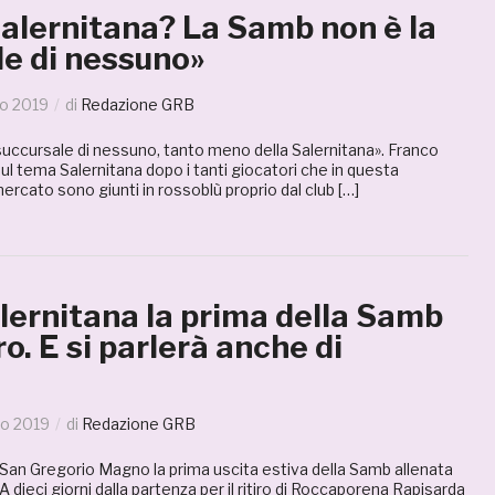
Salernitana? La Samb non è la
le di nessuno»
o 2019
di
Redazione GRB
succursale di nessuno, tanto meno della Salernitana». Franco
sul tema Salernitana dopo i tanti giocatori che in questa
ercato sono giunti in rossoblù proprio dal club […]
lernitana la prima della Samb
o. E si parlerà anche di
io 2019
di
Redazione GRB
 a San Gregorio Magno la prima uscita estiva della Samb allenata
 dieci giorni dalla partenza per il ritiro di Roccaporena Rapisarda