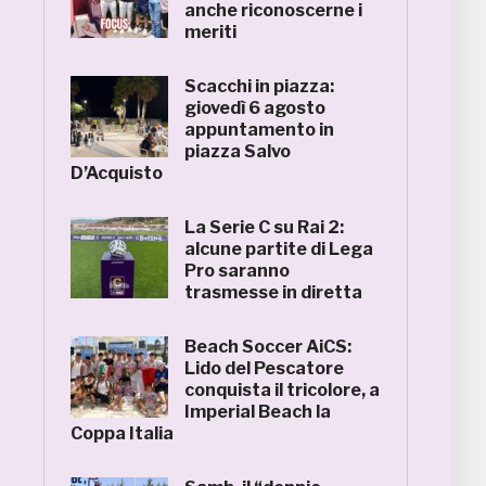
anche riconoscerne i
meriti
Scacchi in piazza:
giovedì 6 agosto
appuntamento in
piazza Salvo
D’Acquisto
La Serie C su Rai 2:
alcune partite di Lega
Pro saranno
trasmesse in diretta
Beach Soccer AiCS:
Lido del Pescatore
conquista il tricolore, a
Imperial Beach la
Coppa Italia