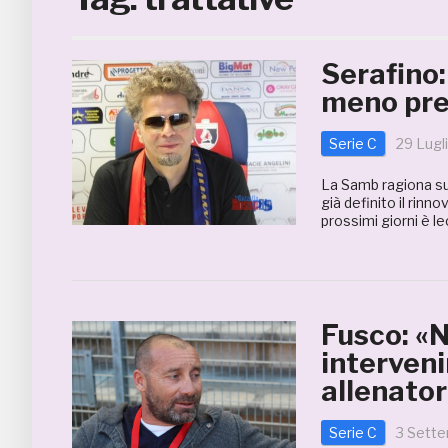
Serafino
meno pres
Serie C
29 Lugl
La Samb ragiona su
già definito il rin
prossimi giorni è l
Fusco: «N
interveni
allenator
Serie C
3 Sett