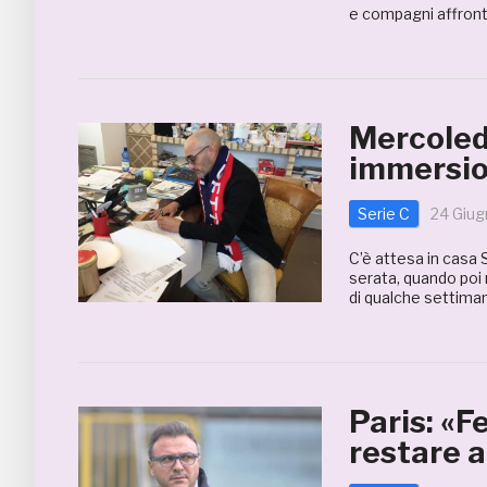
e compagni affronte
Mercoledì
immersio
Serie C
24 Giug
C’è attesa in casa 
serata, quando poi 
di qualche settimana
Paris: «F
restare 