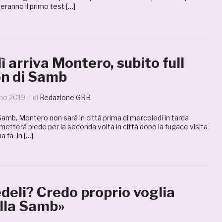
ranno il primo test […]
 arriva Montero, subito full
n di Samb
no 2019
di
Redazione GRB
Samb. Montero non sarà in città prima di mercoledì in tarda
metterà piede per la seconda volta in città dopo la fugace visita
 fa. In […]
edeli? Credo proprio voglia
alla Samb»