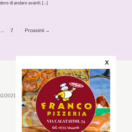
ere di andare avanti. […]
…
7
Prossimi →
X
Segui la GRB
Facebook
/02/2021 n. 199/2021
Instagram
Twitter