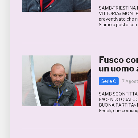
SAMB-TRIESTINA 
VITTORIA» MONTER
preventivato che ne
Siamo a posto con l’
Fusco co
un uomo 
Serie C
7 Agos
SAMB SCONFITTA 
FACENDO QUALCOS
BUONA PARTITA» Il 
Fedeli, che comunq