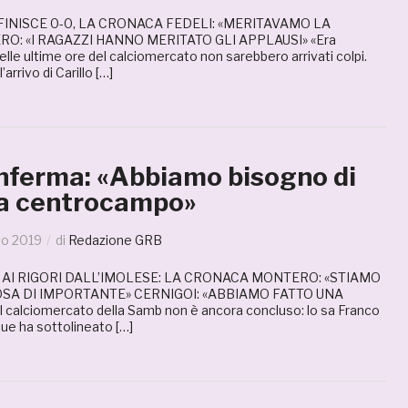
FINISCE 0-0, LA CRONACA FEDELI: «MERITAVAMO LA
O: «I RAGAZZI HANNO MERITATO GLI APPLAUSI» «Era
lle ultime ore del calciomercato non sarebbero arrivati colpi.
arrivo di Carillo […]
nferma: «Abbiamo bisogno di
a centrocampo»
to 2019
di
Redazione GRB
AI RIGORI DALL’IMOLESE: LA CRONACA MONTERO: «STIAMO
A DI IMPORTANTE» CERNIGOI: «ABBIAMO FATTO UNA
calciomercato della Samb non è ancora concluso: lo sa Franco
ue ha sottolineato […]