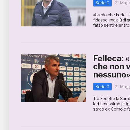
Serie C
21 Magg
«Credo che Fedeli f
fidasse, ma più di 
fatto sentire entro
Felleca: 
che non v
nessuno
Serie C
21 Magg
Tra Fedeli e la Sam
ieri il massimo dir
sardo ex Como e fa