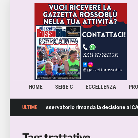
HOME
SERIE C
ECCELLENZA
PR
ra-Samb, l’Osservatorio rimanda la decisione al CASMS: p
ULTIME
Tag:
trattative