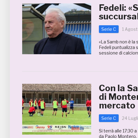
Fedeli: «
succursa
Serie C
1 Agost
«La Samb non è la 
Fedeli puntualizza 
sessione di calciom
Con la Sa
di Monter
mercato
Serie C
24 Lugl
Si terrà alle 17:30
da Paolo Montero. A