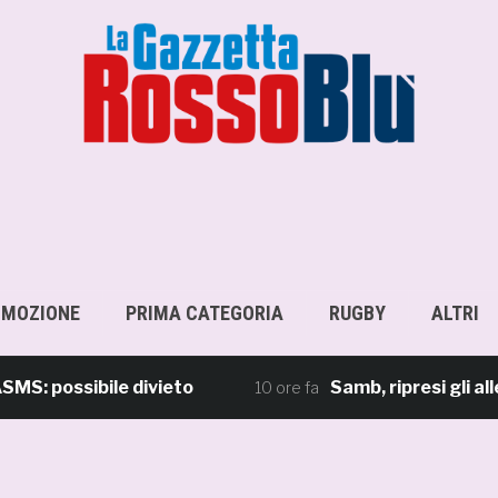
OMOZIONE
PRIMA CATEGORIA
RUGBY
ALTRI
ossibile divieto
Samb, ripresi gli allenam
10 ore fa