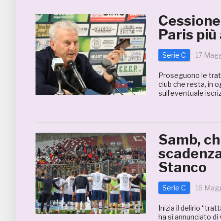
Cessione,
Paris più
Serie C
17 Magg
Proseguono le tratt
club che resta, in 
sull’eventuale iscri
Samb, chi
scadenza 
Stanco
Serie C
16 Mag
Inizia il delirio “t
ha sì annunciato di 