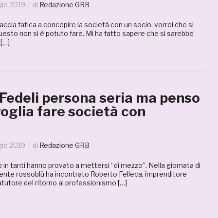
io 2019
di
Redazione GRB
accia fatica a concepire la società con un socio, vorrei che si
questo non si è potuto fare. Mi ha fatto sapere che si sarebbe
 […]
«Fedeli persona seria ma penso
oglia fare società con
»
io 2019
di
Redazione GRB
b in tanti hanno provato a mettersi “di mezzo”. Nella giornata di
igente rossoblù ha incontrato Roberto Felleca, imprenditore
tutore del ritorno al professionismo […]