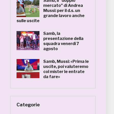
Samb, il “doppio
mercato” di Andrea
Mussi: per il d.s. un
grande lavoro anche
sulle uscite
Samb, la
presentazione della
squadra venerdì 7
agosto
Samb, Mussi: «Prima le
uscite, poi valuteremo
col mister le entrate
da fare»
Categorie