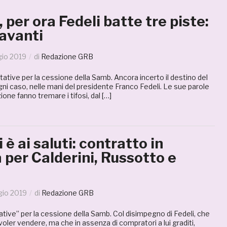
 per ora Fedeli batte tre piste:
 avanti
io 2019
di
Redazione GRB
ative per la cessione della Samb. Ancora incerto il destino del
ogni caso, nelle mani del presidente Franco Fedeli. Le sue parole
zione fanno tremare i tifosi, dal […]
 è ai saluti: contratto in
per Calderini, Russotto e
gio 2019
di
Redazione GRB
rattative” per la cessione della Samb. Col disimpegno di Fedeli, che
voler vendere, ma che in assenza di compratori a lui graditi,