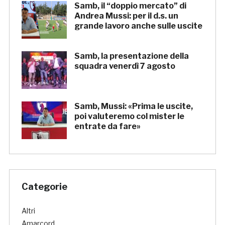
Samb, il “doppio mercato” di
Andrea Mussi: per il d.s. un
grande lavoro anche sulle uscite
Samb, la presentazione della
squadra venerdì 7 agosto
Samb, Mussi: «Prima le uscite,
poi valuteremo col mister le
entrate da fare»
Categorie
Altri
Amarcord