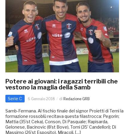
Potere ai giovani: i ragazzi terribili che
vestono la maglia della Samb
Serie C
6 Gennaio 2018
di
Redazione GRB
Samb-Fermana. Al fischio finale del signor Proietti di Terni la
formazione rossoblù recitava questa filastrocca: Pegorin;
Mattia (35’st Ceka), Conson, Di Pasquale; Rapisarda,
Gelonese, Bacinovic (8’st Bove), Tomi (35’ Candellori); Di
Massimo (26’st Esposito), Miracoli, […]