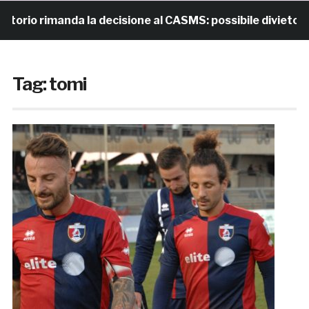
imanda la decisione al CASMS: possibile divieto
12 
Tag:
tomi