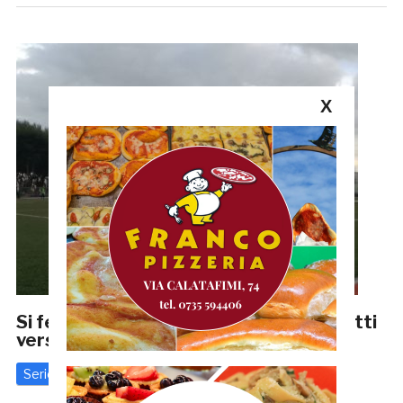
X
Si ferma anche Patti. Samb, tanti cerotti
verso la Triestina
Serie C
12 Dicembre 2017
di
Redazione GRB