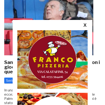
X
Samb, Renzi: «Sbagliato prendersela con i
giocatori, sono io l’unico colpevole di
questa situazione»
Serie D
5 Marzo 2023
di
Redazione GRB
In una giornata a dir poco particolare, non poteva fare
eccezione il post-partita nella sala stampa del Riviera delle
Palme. Per il Porto d’Ascoli, l’unico a rilasciare dichiarazioni è
stato Davide Ciampelli. Squadra e staff […]