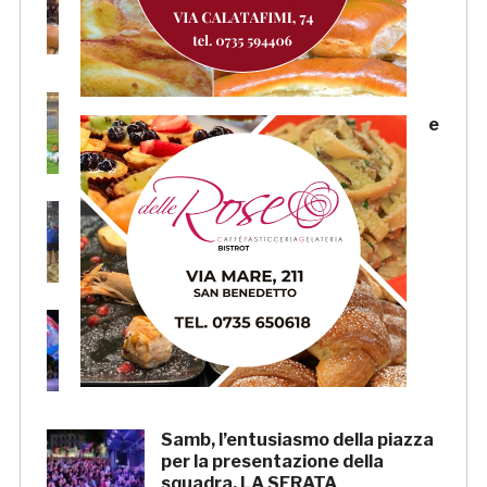
Candellori e Perrotta in gol
nell’ultima amichevole.
CRONACA
Samb-Lanciano 4-0: in gol
Faggioli (doppietta), Candellori e
Perrotta. LA CRONACA
La Samb Beach Soccer batte
Milano 9-3 e va in Semifinale
Scudetto!
Samb, Boscaglia: «Senza voi
tifosi non saremmo nulla.
Promettiamo lavoro e maglia
sudata»
Samb, l’entusiasmo della piazza
per la presentazione della
squadra. LA SERATA