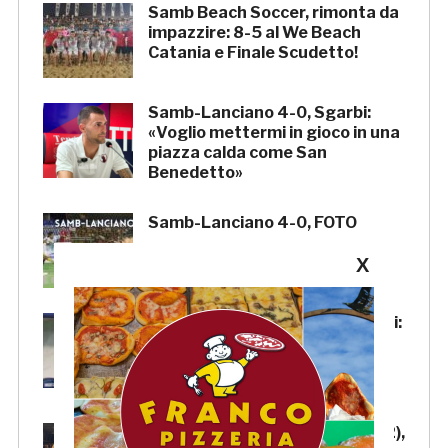
Samb Beach Soccer, rimonta da
impazzire: 8-5 al We Beach
Catania e Finale Scudetto!
Samb-Lanciano 4-0, Sgarbi:
«Voglio mettermi in gioco in una
piazza calda come San
Benedetto»
Samb-Lanciano 4-0, FOTO
X
Samb-Lanciano 4-0, Pierantoni:
«Samb ben organizzata,
Boscaglia è un maestro di
tattica»
Samb-Lanciano 4-0: Faggioli (2),