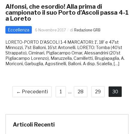
Alfonsi, che esordio! Alla prima di
campionato il suo Porto d’Ascoli passa 4-1
a Loreto
Eccellenza
6 Novembre 2017
di
Redazione GRB
LORETO-PORTO D’ASCOLI 1-4 MARCATORI: 1′, 18′ e 47’st
Minnozzi, 7’st Balloni, 16’st Antonelli. LORETO: Tomba (40’st
Strappato), Ciminari, Pigliacampo Omar, Alessandrini (20’st
Pigliacampo Lorenzo), Maruzzella, Camilletti, Brugiapaglia, A.
Moriconi, Garbuglia, Agostinelli, Balloni. A disp. Scalella, […]
← Precedenti
1
…
28
29
30
Articoli Recenti