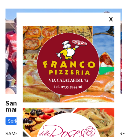
X
Samb, la Juniores vince ancora e
mantiene la vetta: 5-0 a L’Aquila
Serie D
31 Gennaio 2024
di
Riccardo Mancini
SAMB, ECCO EDOARDO ASCIOTI: UFFICIALE IL PORTIERE