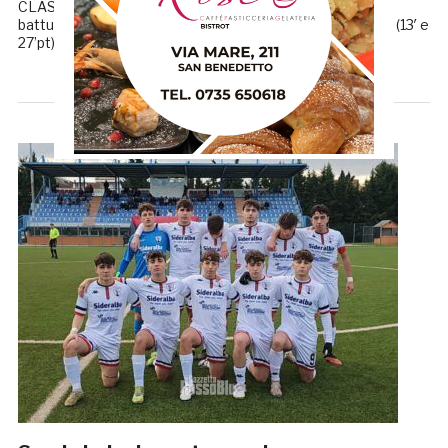
CLASSE 2004 La Samb Juniores non si ferma più: L’Aquila
battuto con un rotondo 5-0 grazie alla doppietta di Collini (13′ e
27’pt), alla splendida conclusione diretta all’incrocio […]