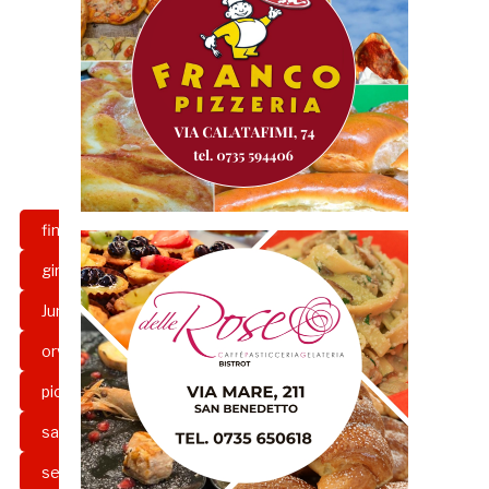
finale play off
gazzetta rossoblu
girone g
grb
juniore samb
Juniores
lnd
mister piccorossi
orvietana
orvietana-samb
piccorossi
rossoblù
Samb
samb juniores
serie d
settore giovanile