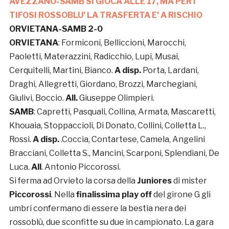
AVEZZANO-SAMB SI GIOCA ALLE 17, MA PER I
TIFOSI ROSSOBLU’ LA TRASFERTA E’ A RISCHIO
ORVIETANA-SAMB 2-0
ORVIETANA
: Formiconi, Belliccioni, Marocchi,
Paoletti, Materazzini, Radicchio, Lupi, Musai,
Cerquitelli, Martini, Bianco.
A disp.
Porta, Lardani,
Draghi, Allegretti, Giordano, Brozzi, Marchegiani,
Giulivi, Boccio.
All.
Giuseppe Olimpieri.
SAMB
: Capretti, Pasquali, Collina, Armata, Mascaretti,
Khouaia, Stoppaccioli, Di Donato, Collini, Colletta L.,
Rossi.
A disp.
.Coccia, Contartese, Camela, Angelini
Bracciani, Colletta S., Mancini, Scarponi, Splendiani, De
Luca.
All
. Antonio Piccorossi.
Si ferma ad Orvieto la corsa della
Juniores
di mister
Piccorossi
. Nella
finalissima play off
del girone G gli
umbri confermano di essere la bestia nera dei
rossoblù, due sconfitte su due in campionato. La gara