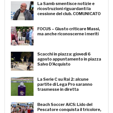
La Samb smentisce notizie e
ricostruzioni riguardanti la
cessione del club. COMUNICATO
FOCUS – Giusto criticare Massi,
ma anche riconoscerne i meriti
Scacchi in piazza: giovedì 6
agosto appuntamento in piazza
Salvo D’Acquisto
La Serie C su Rai 2: alcune
partite di Lega Pro saranno
trasmesse in diretta
Beach Soccer AiCS: Lido del
Pescatore conquista il tricolore,