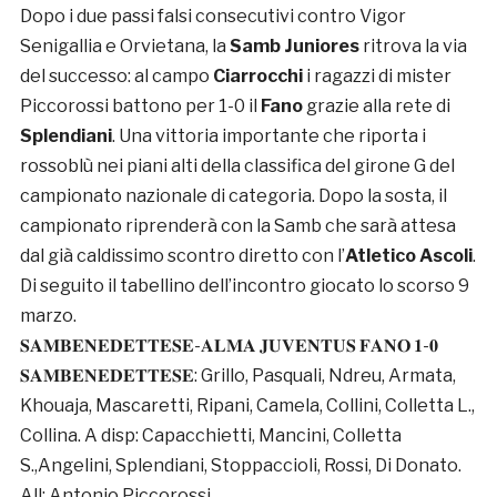
Dopo i due passi falsi consecutivi contro Vigor
Senigallia e Orvietana, la
Samb
Juniores
ritrova la via
del successo: al campo
Ciarrocchi
i ragazzi di mister
Piccorossi battono per 1-0 il
Fano
grazie alla rete di
Splendiani
. Una vittoria importante che riporta i
rossoblù nei piani alti della classifica del girone G del
campionato nazionale di categoria. Dopo la sosta, il
campionato riprenderà con la Samb che sarà attesa
dal già caldissimo scontro diretto con l’
Atletico Ascoli
.
Di seguito il tabellino dell’incontro giocato lo scorso 9
marzo.
𝐒𝐀𝐌𝐁𝐄𝐍𝐄𝐃𝐄𝐓𝐓𝐄𝐒𝐄-𝐀𝐋𝐌𝐀 𝐉𝐔𝐕𝐄𝐍𝐓𝐔𝐒 𝐅𝐀𝐍𝐎 𝟏-𝟎
𝐒𝐀𝐌𝐁𝐄𝐍𝐄𝐃𝐄𝐓𝐓𝐄𝐒𝐄: Grillo, Pasquali, Ndreu, Armata,
Khouaja, Mascaretti, Ripani, Camela, Collini, Colletta L.,
Collina. A disp: Capacchietti, Mancini, Colletta
S.,Angelini, Splendiani, Stoppaccioli, Rossi, Di Donato.
All: Antonio Piccorossi