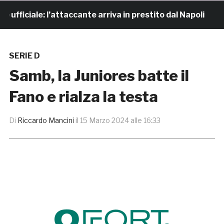
ficiale: l’attaccante arriva in prestito dal Napoli
9
SERIE D
Samb, la Juniores batte il
Fano e rialza la testa
Di
Riccardo Mancini
il
15 Marzo 2024 alle 16:33