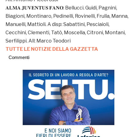
𝐀𝐋𝐌𝐀 𝐉𝐔𝐕𝐄𝐍𝐓𝐔𝐒 𝐅𝐀𝐍𝐎: Bellucci. Guidi, Pagnini,
Biagioni, Montinaro, Pedinelli, Rovinelli, Frulla, Manna,
Manuelli, Mattioli. A disp: Sabattini, Pesciaioli,
Cecchini, Clementi, Tatò, Moscella, Citroni, Montani,
Serfilippi. All: Marco Teodori
TUTTE LE NOTIZIE DELLA GAZZETTA
Commenti