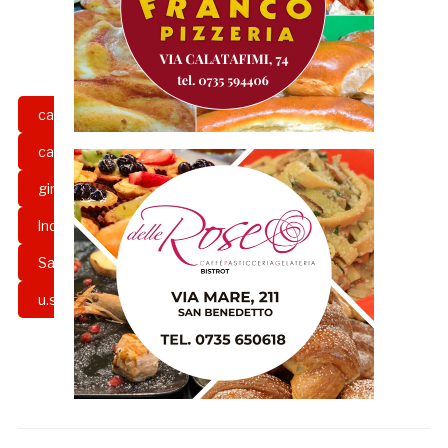
campionato nazionale juniores
campionato serie d
gazzetta rossoblu
girone f
grb
Juniores
lnd
piccorossi
rossoblù
Samb
samb juniores
seruie d
u.s. sambenedettese