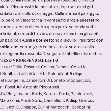
′ quando
Ausili
supera il portiere rossoblù Grillo. La
ini di Piccorossi è immediata e, dopo soli dieci giri
si dalla rete dello svantaggio,
Collini
firma il pareggio.
llo, però, la Vigor torna in vantaggio grazie all’esterno
 preciso colpo di testa supera per la seconda volta
sa la Samb cerca di trovare di nuovo il pari, ma gli ospiti
n palo con Ausili e poi mettono al sicuro il risultato con
atini
che, con un gran colpo di testa su cross dalla
 retroguardia rossoblù. Di seguito il tabellino del match:
𝐄𝐒𝐄-𝐕𝐈𝐆𝐎𝐑 𝐒𝐄𝐍𝐈𝐆𝐀𝐋𝐋𝐈𝐀 𝟏-𝟑
𝐓𝐓𝐄𝐒𝐄: Grillo, Pasquali, Collina, Camela, Colletta,
 Bonifazi, Collini,Colletta, Splendiani.
A disp:
ta, Angelini, Candellori, Di Donato, Stoppaccioli,
i, Rossi.
All
: Antonio Piccorossi.
𝐀𝐋𝐋𝐈𝐀 Piergiovanni, Boria, Saturni, Doria, Gianlorenzi,
 Marazzina, Ausili, Serio, Cancellieri.
A disp
: Grazosi,
G., Olivetti C. Chiappa, Burini, Marzocchi, Sabbatini,