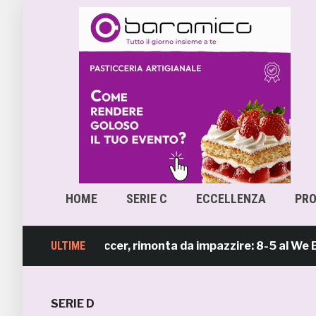
HOME
SERIE C
ECCELLENZA
PR
mb Beach Soccer, rimonta da impazzire: 8-5 al We Beach 
ULTIME
SERIE D