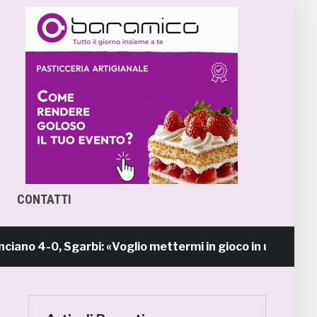
CONTATTI
4-0, Sgarbi: «Voglio mettermi in gioco in una piazza c