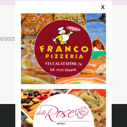
X
Segui la GRB
Facebook
/02/2021 n. 199/2021
Instagram
Twitter
Youtube
Gazzetta RossoBlù