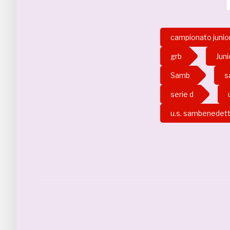
campionato junio
grb
Jun
Samb
s
serie d
u.s. sambenedet