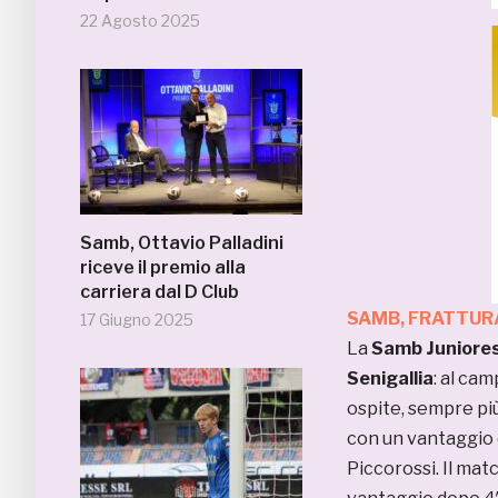
22 Agosto 2025
Samb, Ottavio Palladini
riceve il premio alla
carriera dal D Club
SAMB, FRATTURA
17 Giugno 2025
La
Samb Juniore
Senigallia
: al ca
ospite, sempre più
con un vantaggio d
Piccorossi. Il matc