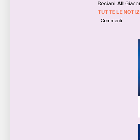
Beciani.
All
: Giac
TUTTE LE NOTI
Commenti