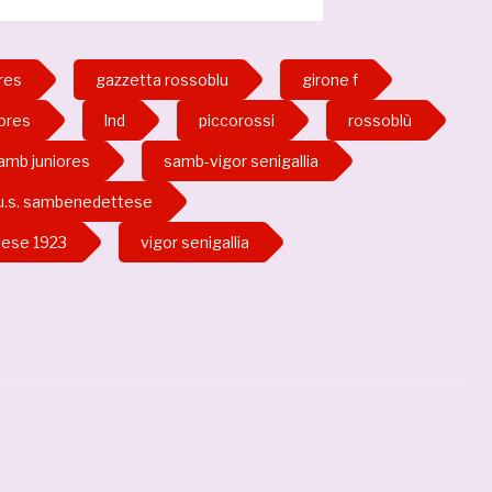
res
gazzetta rossoblu
girone f
iores
lnd
piccorossi
rossoblù
amb juniores
samb-vigor senigallia
u.s. sambenedettese
tese 1923
vigor senigallia