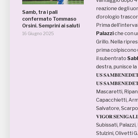
vantaggio dopo 4
reazione degli uom
Samb, tra i pali
d’orologio trascor
confermato Tommaso
Prima dell’interva
Orsini. Semprini ai saluti
Palazzi
che con un
16 Giugno 2025
Grillo. Nella ripre
prima colpiscono u
il subentrato
Sabb
destra, punisce la
𝐔𝐒 𝐒𝐀𝐌𝐁𝐄𝐍𝐄𝐃𝐄𝐓
𝐔𝐒 𝐒𝐀𝐌𝐁𝐄𝐍𝐄𝐃
Mascaretti, Ripani,
Capacchietti, Arma
Salvatore, Scarpon
𝐕𝐈𝐆𝐎𝐑 𝐒𝐄𝐍𝐈𝐆
Subissati, Palazzi,
Stulzini, Olivetti 