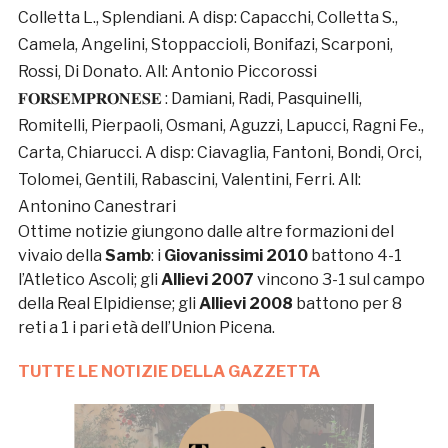
Colletta L., Splendiani. A disp: Capacchi, Colletta S.,
Camela, Angelini, Stoppaccioli, Bonifazi, Scarponi,
Rossi, Di Donato. All: Antonio Piccorossi
𝐅𝐎𝐑𝐒𝐄𝐌𝐏𝐑𝐎𝐍𝐄𝐒𝐄 : Damiani, Radi, Pasquinelli,
Romitelli, Pierpaoli, Osmani, Aguzzi, Lapucci, Ragni Fe.,
Carta, Chiarucci. A disp: Ciavaglia, Fantoni, Bondi, Orci,
Tolomei, Gentili, Rabascini, Valentini, Ferri. All:
Antonino Canestrari
Ottime notizie giungono dalle altre formazioni del
vivaio della
Samb
: i
Giovanissimi 2010
battono 4-1
l’Atletico Ascoli; gli
Allievi 2007
vincono 3-1 sul campo
della Real Elpidiense; gli
Allievi
2008
battono per 8
reti a 1 i pari età dell’Union Picena.
TUTTE LE NOTIZIE DELLA GAZZETTA