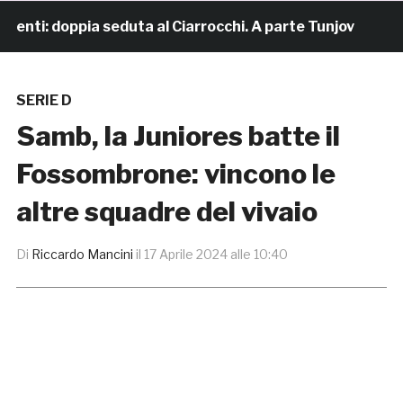
ti: doppia seduta al Ciarrocchi. A parte Tunjov
20 o
SERIE D
Samb, la Juniores batte il
Fossombrone: vincono le
altre squadre del vivaio
Di
Riccardo Mancini
il
17 Aprile 2024 alle 10:40