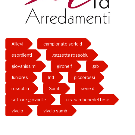
Allievi
campionato serie d
esordienti
gazzetta rossoblu
giovanissimi
girone f
grb
Juniores
lnd
piccorossi
rossoblù
Samb
serie d
settore giovanile
u.s. sambenedettese
vivaio
vivaio samb