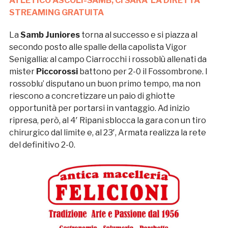
ATLETICO ASCOLI-SAMB, CI SARA’ LA DIRETTA
STREAMING GRATUITA
La
Samb
Juniores
torna al successo e si piazza al
secondo posto alle spalle della capolista Vigor
Senigallia: al campo Ciarrocchi i rossoblù allenati da
mister
Piccorossi
battono per 2-0 il Fossombrone. I
rossoblu’ disputano un buon primo tempo, ma non
riescono a concretizzare un paio di ghiotte
opportunità per portarsi in vantaggio. Ad inizio
ripresa, però, al 4′ Ripani sblocca la gara con un tiro
chirurgico dal limite e, al 23′, Armata realizza la rete
del definitivo 2-0.