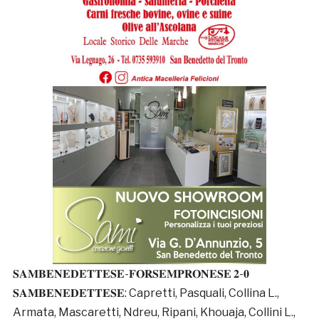
𝐒𝐀𝐌𝐁𝐄𝐍𝐄𝐃𝐄𝐓𝐓𝐄𝐒𝐄-𝐅𝐎𝐑𝐒𝐄𝐌𝐏𝐑𝐎𝐍𝐄𝐒𝐄 𝟐-𝟎
𝐒𝐀𝐌𝐁𝐄𝐍𝐄𝐃𝐄𝐓𝐓𝐄𝐒𝐄: Capretti, Pasquali, Collina L.,
Armata, Mascaretti, Ndreu, Ripani, Khouaja, Collini L.,