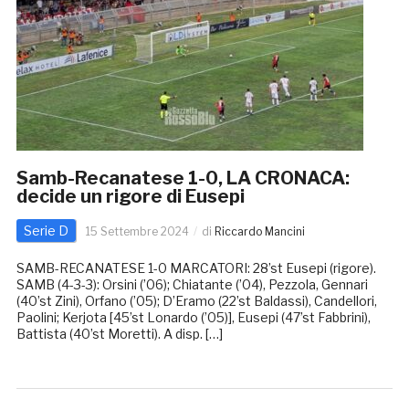
Samb-Recanatese 1-0, LA CRONACA:
decide un rigore di Eusepi
Serie D
15 Settembre 2024
di
Riccardo Mancini
SAMB-RECANATESE 1-0 MARCATORI: 28’st Eusepi (rigore).
SAMB (4-3-3): Orsini (’06); Chiatante (’04), Pezzola, Gennari
(40’st Zini), Orfano (’05); D’Eramo (22’st Baldassi), Candellori,
Paolini; Kerjota [45’st Lonardo (’05)], Eusepi (47’st Fabbrini),
Battista (40’st Moretti). A disp. […]