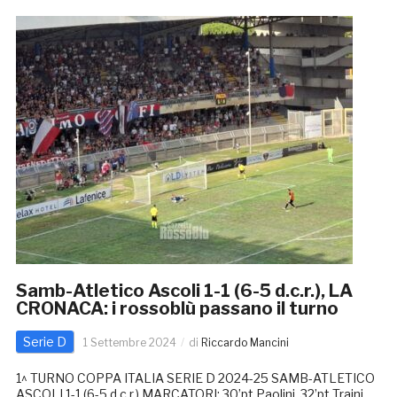
Samb-Atletico Ascoli 1-1 (6-5 d.c.r.), LA
CRONACA: i rossoblù passano il turno
Serie D
1 Settembre 2024
di
Riccardo Mancini
1^ TURNO COPPA ITALIA SERIE D 2024-25 SAMB-ATLETICO
ASCOLI 1-1 (6-5 d.c.r.) MARCATORI: 30’pt Paolini, 32’pt Traini.