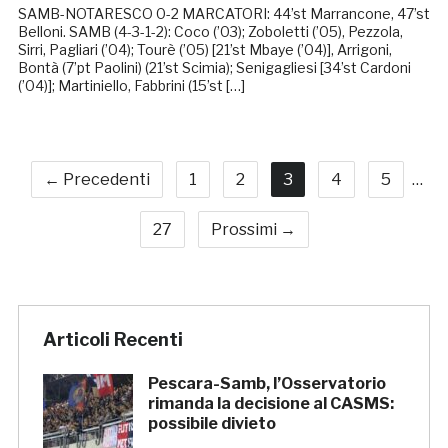
SAMB-NOTARESCO 0-2 MARCATORI: 44’st Marrancone, 47’st
Belloni. SAMB (4-3-1-2): Coco (’03); Zoboletti (’05), Pezzola,
Sirri, Pagliari (’04); Tourè (’05) [21’st Mbaye (’04)], Arrigoni,
Bontà (7’pt Paolini) (21’st Scimia); Senigagliesi [34’st Cardoni
(’04)]; Martiniello, Fabbrini (15’st […]
← Precedenti
1
2
3
4
5
…
27
Prossimi →
Articoli Recenti
Pescara-Samb, l’Osservatorio
rimanda la decisione al CASMS:
possibile divieto