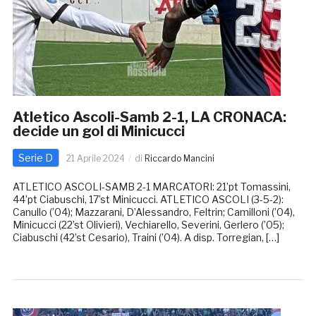
Atletico Ascoli-Samb 2-1, LA CRONACA:
decide un gol di Minicucci
Serie D
21 Aprile 2024
di
Riccardo Mancini
ATLETICO ASCOLI-SAMB 2-1 MARCATORI: 21’pt Tomassini,
44’pt Ciabuschi, 17’st Minicucci. ATLETICO ASCOLI (3-5-2):
Canullo (’04); Mazzarani, D’Alessandro, Feltrin; Camilloni (’04),
Minicucci (22’st Olivieri), Vechiarello, Severini, Gerlero (’05);
Ciabuschi (42’st Cesario), Traini (’04). A disp. Torregian, […]