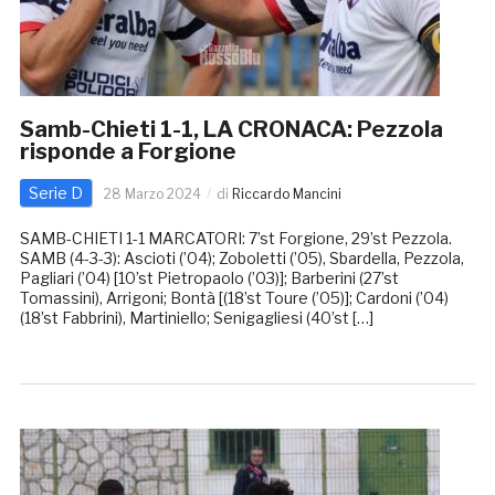
Samb-Chieti 1-1, LA CRONACA: Pezzola
risponde a Forgione
Serie D
28 Marzo 2024
di
Riccardo Mancini
SAMB-CHIETI 1-1 MARCATORI: 7’st Forgione, 29’st Pezzola.
SAMB (4-3-3): Ascioti (’04); Zoboletti (’05), Sbardella, Pezzola,
Pagliari (’04) [10’st Pietropaolo (’03)]; Barberini (27’st
Tomassini), Arrigoni; Bontà [(18’st Toure (’05)]; Cardoni (’04)
(18’st Fabbrini), Martiniello; Senigagliesi (40’st […]