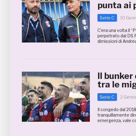
punta ai 
Serie C
10 Genn
C’era una volta il “
perpetrato dai DS P
dimissioni di Andrea
Il bunker 
tra le mig
Serie C
2 Genna
Il congedo dal 2018
tranquillamente dire
emergenza, vale c