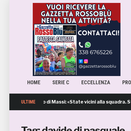
HOME
SERIE C
ECCELLENZA
PR
, l’intervento di Massi: «State vicini alla squadra. Stiam
ULTIME
Tag:
davide di pasquale