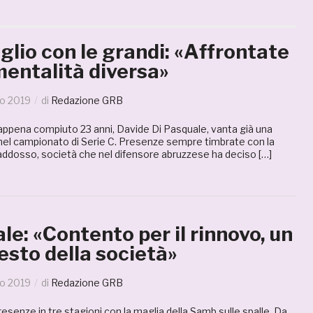
lio con le grandi: «Affrontate
mentalità diversa»
o 2019
di
Redazione GRB
ppena compiuto 23 anni, Davide Di Pasquale, vanta già una
nel campionato di Serie C. Presenze sempre timbrate con la
addosso, società che nel difensore abruzzese ha deciso […]
le: «Contento per il rinnovo, un
sto della società»
o 2019
di
Redazione GRB
senze in tre stagioni con la maglia della Samb sulle spalle. Da