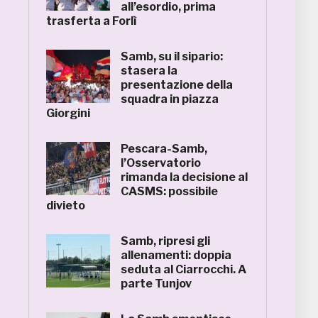
all’esordio, prima
trasferta a Forlì
Samb, su il sipario:
stasera la
presentazione della
squadra in piazza
Giorgini
Pescara-Samb,
l’Osservatorio
rimanda la decisione al
CASMS: possibile
divieto
Samb, ripresi gli
allenamenti: doppia
seduta al Ciarrocchi. A
parte Tunjov