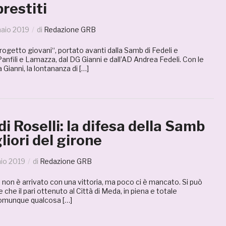
prestiti
aio 2019
di
Redazione GRB
Progetto giovani“, portato avanti dalla Samb di Fedeli e
anfili e Lamazza, dal DG Gianni e dall’AD Andrea Fedeli. Con le
 Gianni, la lontananza di […]
di Roselli: la difesa della Samb
liori del girone
io 2019
di
Redazione GRB
 non è arrivato con una vittoria, ma poco ci è mancato. Si può
 che il pari ottenuto al Città di Meda, in piena e totale
omunque qualcosa […]