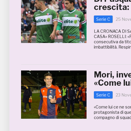
crescita
Serie C
25 Nov
LA CRONACA DI S
CASA» ROSELLI: 
consecutiva da titol
imbattibilità. Resp
Mori, inv
«Come lui
Serie C
23 Nov
«Come lui ce ne so
protagonista di que
compagno di squadr