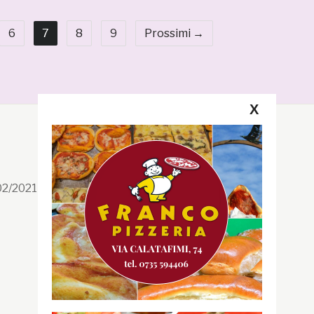
6
7
8
9
Prossimi →
X
Segui la GRB
Facebook
/02/2021 n. 199/2021
Instagram
Twitter
Youtube