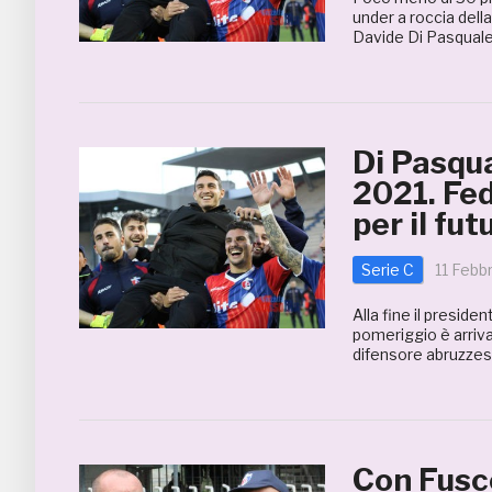
under a roccia dell
Davide Di Pasquale
Di Pasqua
2021. Fed
per il fut
Serie C
11 Febb
Alla fine il preside
pomeriggio è arriva
difensore abruzzese,
Con Fusc