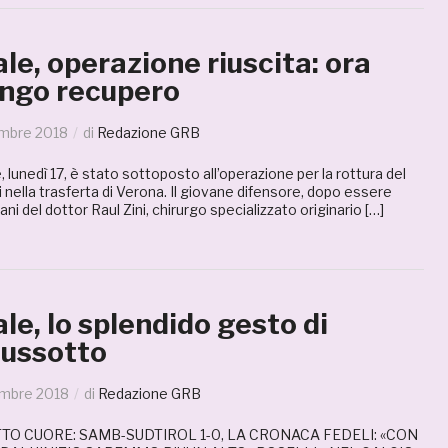
le, operazione riuscita: ora
 lungo recupero
embre 2018
di
Redazione GRB
 lunedì 17, è stato sottoposto all’operazione per la rottura del
 nella trasferta di Verona. Il giovane difensore, dopo essere
i del dottor Raul Zini, chirurgo specializzato originario […]
le, lo splendido gesto di
ussotto
embre 2018
di
Redazione GRB
TTO CUORE: SAMB-SUDTIROL 1-0, LA CRONACA FEDELI: «CON