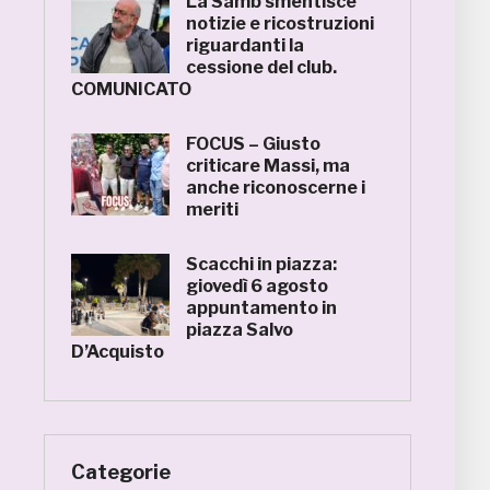
La Samb smentisce
notizie e ricostruzioni
riguardanti la
cessione del club.
COMUNICATO
FOCUS – Giusto
criticare Massi, ma
anche riconoscerne i
meriti
Scacchi in piazza:
giovedì 6 agosto
appuntamento in
piazza Salvo
D’Acquisto
Categorie