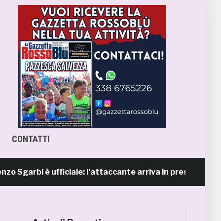
CONTATTI
rbi è ufficiale: l’attaccante arriva in prestito dal Napoli