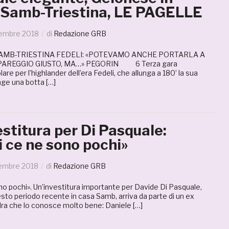
: Samb-Triestina, LE PAGELLE
embre 2018
di
Redazione GRB
AMB-TRIESTINA FEDELI: «POTEVAMO ANCHE PORTARLA A
«PAREGGIO GIUSTO, MA…» PEGORIN 6 Terza gara
are per l’highlander dell’era Fedeli, che allunga a 180’ la sua
inge una botta […]
estitura per Di Pasquale:
 ce ne sono pochi»
embre 2018
di
Redazione GRB
no pochi». Un’investitura importante per Davide Di Pasquale,
sto periodo recente in casa Samb, arriva da parte di un ex
a che lo conosce molto bene: Daniele […]