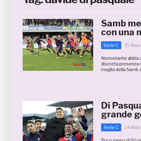
Samb meg
con una 
Serie C
15 Marz
Nonostante abbia a
discreta presenza 
maglia della Samb 
Di Pasqua
grande ge
Serie C
14 Marz
Poco meno di 50 pre