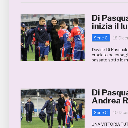
Di Pasqua
inizia il
Serie C
18 Dic
Davide Di Pasquale,
crociato occorsagli
passato sotto le man
Di Pasqua
Andrea R
Serie C
10 Dic
UNA VITTORIA TU