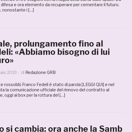
a difesa e ora elemento da recuperare per cementare il futuro.
, nonostante i […]
le, prolungamento fino al
eli: «Abbiamo bisogno di lui
uro»
raio 2019
di
Redazione GRB
nte rossoblù Franco Fedeli è stato di parola [LEGGI QUI] e nel
ta la comunicazione ufficiale del rinnovo del contratto al
 oggi ai box per la rottura del […]
o si cambia: ora anche la Samb