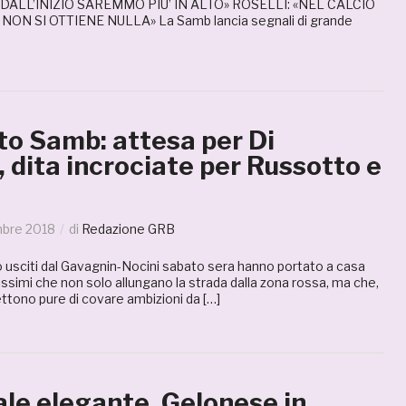
DALL’INIZIO SAREMMO PIU’ IN ALTO» ROSELLI: «NEL CALCIO
ON SI OTTIENE NULLA» La Samb lancia segnali di grande
to Samb: attesa per Di
 dita incrociate per Russotto e
mbre 2018
di
Redazione GRB
o usciti dal Gavagnin-Nocini sabato sera hanno portato a casa
issimi che non solo allungano la strada dalla zona rossa, ma che,
ttono pure di covare ambizioni da […]
le elegante, Gelonese in