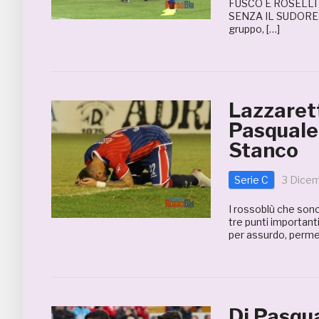
FUSCO E ROSELLI 
SENZA IL SUDORE N
gruppo, […]
Lazzaret
Pasquale,
Stanco
Serie C
3 Dice
I rossoblù che son
tre punti important
per assurdo, perme
Di Pasqua